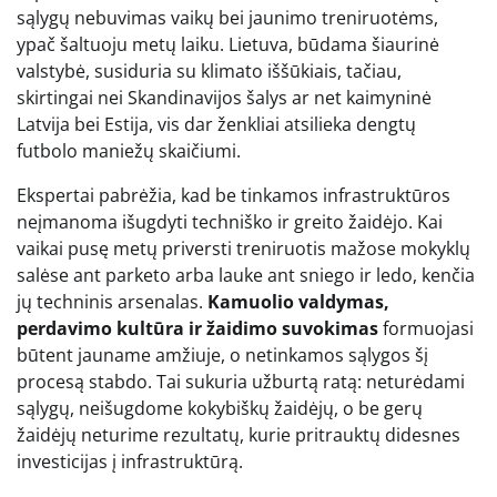
sąlygų nebuvimas vaikų bei jaunimo treniruotėms,
ypač šaltuoju metų laiku. Lietuva, būdama šiaurinė
valstybė, susiduria su klimato iššūkiais, tačiau,
skirtingai nei Skandinavijos šalys ar net kaimyninė
Latvija bei Estija, vis dar ženkliai atsilieka dengtų
futbolo maniežų skaičiumi.
Ekspertai pabrėžia, kad be tinkamos infrastruktūros
neįmanoma išugdyti techniško ir greito žaidėjo. Kai
vaikai pusę metų priversti treniruotis mažose mokyklų
salėse ant parketo arba lauke ant sniego ir ledo, kenčia
jų techninis arsenalas.
Kamuolio valdymas,
perdavimo kultūra ir žaidimo suvokimas
formuojasi
būtent jauname amžiuje, o netinkamos sąlygos šį
procesą stabdo. Tai sukuria užburtą ratą: neturėdami
sąlygų, neišugdome kokybiškų žaidėjų, o be gerų
žaidėjų neturime rezultatų, kurie pritrauktų didesnes
investicijas į infrastruktūrą.