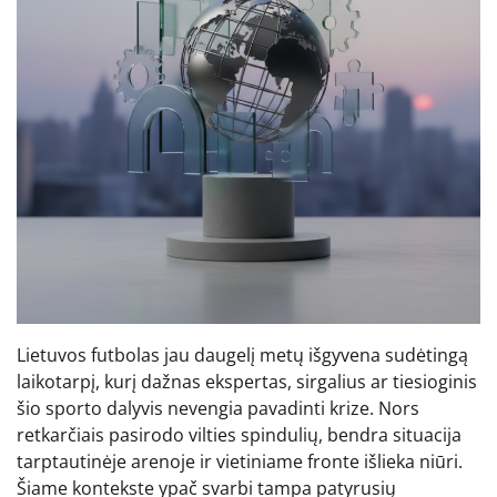
Lietuvos futbolas jau daugelį metų išgyvena sudėtingą
laikotarpį, kurį dažnas ekspertas, sirgalius ar tiesioginis
šio sporto dalyvis nevengia pavadinti krize. Nors
retkarčiais pasirodo vilties spindulių, bendra situacija
tarptautinėje arenoje ir vietiniame fronte išlieka niūri.
Šiame kontekste ypač svarbi tampa patyrusių