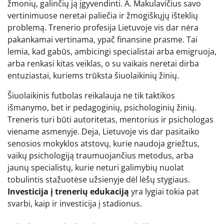
žmonių, galinčių ją įgyvendinti. A. Makulavičius savo
vertinimuose neretai paliečia ir žmogiškųjų išteklių
problemą. Trenerio profesija Lietuvoje vis dar nėra
pakankamai vertinama, ypač finansine prasme. Tai
lemia, kad gabūs, ambicingi specialistai arba emigruoja,
arba renkasi kitas veiklas, o su vaikais neretai dirba
entuziastai, kuriems trūksta šiuolaikinių žinių.
Šiuolaikinis futbolas reikalauja ne tik taktikos
išmanymo, bet ir pedagoginių, psichologinių žinių.
Treneris turi būti autoritetas, mentorius ir psichologas
viename asmenyje. Deja, Lietuvoje vis dar pasitaiko
senosios mokyklos atstovų, kurie naudoja griežtus,
vaikų psichologiją traumuojančius metodus, arba
jaunų specialistų, kurie neturi galimybių nuolat
tobulintis stažuotėse užsienyje dėl lėšų stygiaus.
Investicija į trenerių edukaciją
yra lygiai tokia pat
svarbi, kaip ir investicija į stadionus.