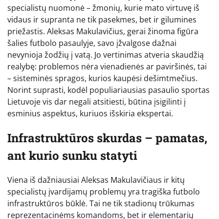
specialistų nuomonė – žmonių, kurie mato virtuvę iš
vidaus ir supranta ne tik pasekmes, bet ir gilumines
priežastis. Aleksas Makulavičius, gerai žinoma figūra
šalies futbolo pasaulyje, savo įžvalgose dažnai
nevynioja žodžių į vatą. Jo vertinimas atveria skaudžią
realybę: problemos nėra vienadienės ar paviršinės, tai
– sisteminės spragos, kurios kaupėsi dešimtmečius.
Norint suprasti, kodėl populiariausias pasaulio sportas
Lietuvoje vis dar negali atsitiesti, būtina įsigilinti į
esminius aspektus, kuriuos išskiria ekspertai.
Infrastruktūros skurdas – pamatas,
ant kurio sunku statyti
Viena iš dažniausiai Aleksas Makulavičiaus ir kitų
specialistų įvardijamų problemų yra tragiška futbolo
infrastruktūros būklė. Tai ne tik stadionų trūkumas
reprezentacinėms komandoms, bet ir elementarių