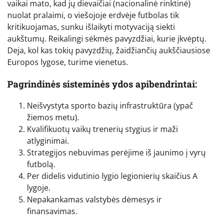
vaikai mato, kad jų dievaičiai (nacionalinė rinktinė)
nuolat pralaimi, o viešojoje erdvėje futbolas tik
kritikuojamas, sunku išlaikyti motyvaciją siekti
aukštumų. Reikalingi sėkmės pavyzdžiai, kurie įkvėptų.
Deja, kol kas tokių pavyzdžių, žaidžiančių aukščiausiose
Europos lygose, turime vienetus.
Pagrindinės sisteminės ydos apibendrintai:
Neišvystyta sporto bazių infrastruktūra (ypač
žiemos metu).
Kvalifikuotų vaikų trenerių stygius ir maži
atlyginimai.
Strategijos nebuvimas perėjime iš jaunimo į vyrų
futbolą.
Per didelis vidutinio lygio legionierių skaičius A
lygoje.
Nepakankamas valstybės dėmesys ir
finansavimas.