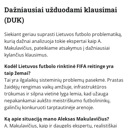
Dažniausiai užduodami klausimai
(DUK)
Siekiant geriau suprasti Lietuvos futbolo problematiką,
kurią dažnai analizuoja tokie ekspertai kaip A.
Makulavičius, pateikiame atsakymus į dažniausiai
kylančius klausimus.
Kodėl Lietuvos futbolo rinktinė FIFA reitinge yra
taip žemai?
Tai yra ilgalaikių sisteminių problemų pasekmė. Prastas
žaidėjų rengimas vaikų amžiuje, infrastruktūros
trūkumas ir silpna vietinė lyga lemia, kad užauga
nepakankamai aukšto meistriškumo futbolininkų,
galinčių konkuruoti tarptautinėje arenoje.
Ką apie situaciją mano Aleksas Makulavičius?
A. Makulavičius, kaip ir daugelis ekspertų, realistiškai