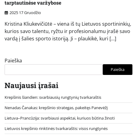
tarptautinėse varžybose
2025 17 Gruodžio
Kristina Kliukevičiūtė – viena iš tų Lietuvos sportininkių,
kurios savo talentu, ryžtu ir profesionalumu įrašė savo
vardą į šalies sporto istoriją. Ji – plaukikė, kuri […]
Paieška
Paieška
Naujausi įrašai
Krepšinis šiandien: svarbiausių rungtynių tvarkaraštis
Nenadas Čanakas: krepšinio strategas, pakeitęs Panevėžį
Lietuva–Prancūzija: svarbiausi aspektai, kuriuos būtina žinoti
Lietuvos krepšinio rinktinės tvarkaraštis: visos rungtynės