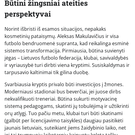
Būtini žingsniai ateities
perspektyvai
Norint išbristi iš esamos situacijos, nepakaks
kosmetinių pataisymų. Aleksas Makulavičius ir visa
futbolo bendruomenė supranta, kad reikalinga esminė
sistemos transformacija. Pirmiausia, būtina suvienyti
jėgas – Lietuvos futbolo federacija, klubai, savivaldybės
ir vyriausybė turi dirbti viena kryptimi. Susiskaldymas ir
tarpusavio kaltinimai tik gilina duobę.
Svarbiausia kryptis privalo būti investicijos į žmones.
Moderniausi stadionai bus beverčiai, jei juose dirbs
nekvalifikuoti treneriai. Būtina sukurti motyvacinę
sistemą pedagogams, skatinti jų tobulėjimą ir užtikrinti
orų atlygį. Tuo pačiu metu, klubai turi būti skatinami
(galbūt per licencijavimo taisykles) daugiau pasitikėti
jaunais lietuviais, suteikiant jiems žaidybinio laiko, net
jei tai trumpuoju laikotarpiu kainuotų keletą taškų