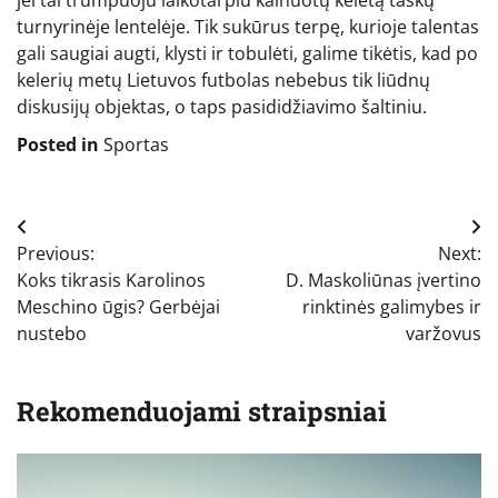
turnyrinėje lentelėje. Tik sukūrus terpę, kurioje talentas
gali saugiai augti, klysti ir tobulėti, galime tikėtis, kad po
kelerių metų Lietuvos futbolas nebebus tik liūdnų
diskusijų objektas, o taps pasididžiavimo šaltiniu.
Posted in
Sportas
Navigacija
Previous:
Next:
tarp
Koks tikrasis Karolinos
D. Maskoliūnas įvertino
įrašų
Meschino ūgis? Gerbėjai
rinktinės galimybes ir
nustebo
varžovus
Rekomenduojami straipsniai