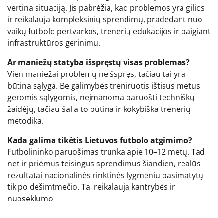
vertina situaciją. Jis pabrėžia, kad problemos yra gilios
ir reikalauja kompleksinių sprendimų, pradedant nuo
vaikų futbolo pertvarkos, trenerių edukacijos ir baigiant
infrastruktūros gerinimu.
Ar maniežų statyba išspręstų visas problemas?
Vien maniežai problemų neišspręs, tačiau tai yra
būtina sąlyga. Be galimybės treniruotis ištisus metus
geromis sąlygomis, neįmanoma paruošti techniškų
žaidėjų, tačiau šalia to būtina ir kokybiška trenerių
metodika.
Kada galima tikėtis Lietuvos futbolo atgimimo?
Futbolininko paruošimas trunka apie 10–12 metų. Tad
net ir priėmus teisingus sprendimus šiandien, realūs
rezultatai nacionalinės rinktinės lygmeniu pasimatytų
tik po dešimtmečio. Tai reikalauja kantrybės ir
nuoseklumo.