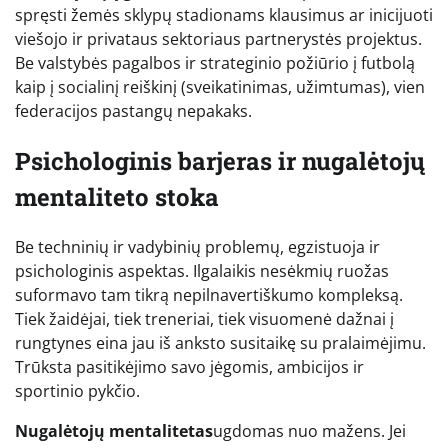
spręsti žemės sklypų stadionams klausimus ar inicijuoti
viešojo ir privataus sektoriaus partnerystės projektus.
Be valstybės pagalbos ir strateginio požiūrio į futbolą
kaip į socialinį reiškinį (sveikatinimas, užimtumas), vien
federacijos pastangų nepakaks.
Psichologinis barjeras ir nugalėtojų
mentaliteto stoka
Be techninių ir vadybinių problemų, egzistuoja ir
psichologinis aspektas. Ilgalaikis nesėkmių ruožas
suformavo tam tikrą nepilnavertiškumo kompleksą.
Tiek žaidėjai, tiek treneriai, tiek visuomenė dažnai į
rungtynes eina jau iš anksto susitaikę su pralaimėjimu.
Trūksta pasitikėjimo savo jėgomis, ambicijos ir
sportinio pykčio.
Nugalėtojų mentalitetas
ugdomas nuo mažens. Jei