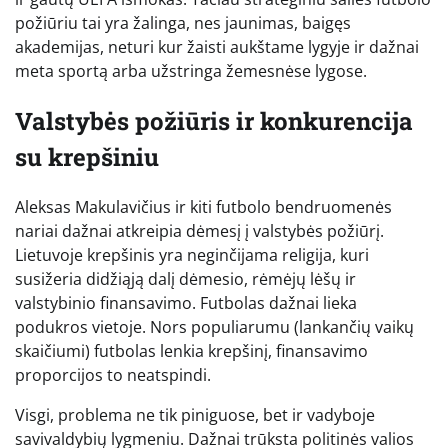
požiūriu tai yra žalinga, nes jaunimas, baigęs
akademijas, neturi kur žaisti aukštame lygyje ir dažnai
meta sportą arba užstringa žemesnėse lygose.
Valstybės požiūris ir konkurencija
su krepšiniu
Aleksas Makulavičius ir kiti futbolo bendruomenės
nariai dažnai atkreipia dėmesį į valstybės požiūrį.
Lietuvoje krepšinis yra neginčijama religija, kuri
susižeria didžiąją dalį dėmesio, rėmėjų lėšų ir
valstybinio finansavimo. Futbolas dažnai lieka
podukros vietoje. Nors populiarumu (lankančių vaikų
skaičiumi) futbolas lenkia krepšinį, finansavimo
proporcijos to neatspindi.
Visgi, problema ne tik piniguose, bet ir vadyboje
savivaldybių lygmeniu. Dažnai trūksta politinės valios