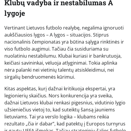
Klubų vadyba ir nestabilumas A
lygoje
Vertinant Lietuvos futbolo realybę, negalima ignoruoti
aukščiausios lygos – A lygos – situacijos. Stiprus
nacionalinis čempionatas yra būtina sąlyga rinktinės ir
viso futbolo augimui. Tačiau čia susiduriama su
nuolatiniu nestabilumu. Klubai kuriasi ir bankrutuoja,
keičiasi savininkai, vėluoja atlyginimai. Tokia aplinka
nėra palanki nei vietinių talentų atsiskleidimui, nei
sirgalių bendruomenės kūrimui.
Kitas aspektas, kurį dažnai kritikuoja ekspertai, yra
legionierių skaičius. Nors konkurencija yra sveika,
dažnai Lietuvos klubai renkasi pigesnius, vidutinio lygio
užsieniečius vietoj to, kad suteiktų šansą jauniems
lietuviams. Tai yra verslo logika – klubams reikia
rezultato „čia ir dabar”, kad patektų į Europos turnyrus
ir gautų UEFA išmokas. Tačiau strateginiu šalies futbolo