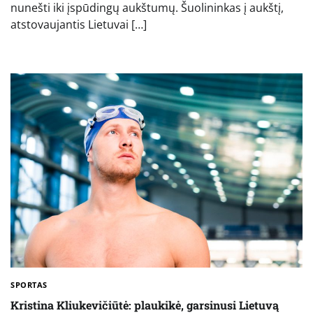
nunešti iki įspūdingų aukštumų. Šuolininkas į aukštį,
atstovaujantis Lietuvai […]
SPORTAS
Kristina Kliukevičiūtė: plaukikė, garsinusi Lietuvą