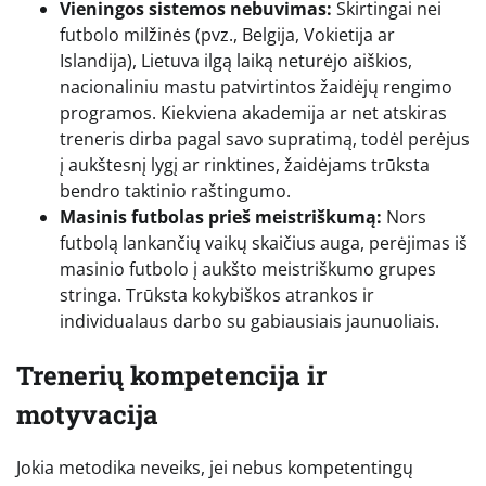
Vieningos sistemos nebuvimas:
Skirtingai nei
futbolo milžinės (pvz., Belgija, Vokietija ar
Islandija), Lietuva ilgą laiką neturėjo aiškios,
nacionaliniu mastu patvirtintos žaidėjų rengimo
programos. Kiekviena akademija ar net atskiras
treneris dirba pagal savo supratimą, todėl perėjus
į aukštesnį lygį ar rinktines, žaidėjams trūksta
bendro taktinio raštingumo.
Masinis futbolas prieš meistriškumą:
Nors
futbolą lankančių vaikų skaičius auga, perėjimas iš
masinio futbolo į aukšto meistriškumo grupes
stringa. Trūksta kokybiškos atrankos ir
individualaus darbo su gabiausiais jaunuoliais.
Trenerių kompetencija ir
motyvacija
Jokia metodika neveiks, jei nebus kompetentingų