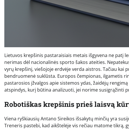
Lietuvos krepšinis pastaraisiais metais išgyvena ne patį le
nerimas dėl nacionalinės sporto šakos ateities. Nepatekus
vyrų krepšinį, viešojoje erdvėje verda aistros. Tačiau kai p
bendruomenė suklūsta. Europos čempionas, ilgametis rinkt
pastarosios įžvalgos apie sistemos ydas, žaidėjų rengimą i
atspindys, kurį būtina analizuoti, jei norime susigrąžinti p
Robotiškas krepšinis prieš laisvą kū
Viena ryškiausių Antano Sireikos išsakytų minčių yra susi
Treneris pastebi, kad aikštelėje vis rečiau matome tikrą,