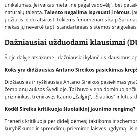
unikalumas. Jei vaikas meta „ne pagal vadovėlį“, bet pataik
natūralų talentą.
Talento negalima įsprausti į rėmus
, j
požiūris leido atsirasti tokiems fenomenams kaip Šarūnas 
niekas jų nevertė tapti standartiniais sistemos sraigteliais
Dažniausiai užduodami klausimai (D
Šioje dalyje atsakome į dažniausiai kylančius klausimus apie
Koks yra didžiausias Antano Sireikos pasiekimas krep
Didžiausias ir ryškiausias Antano Sireikos pasiekimas yra
čempionų auksas Švedijoje. Tai buvo viena dominuojančių ri
prizininkas, treniravęs Kauno „Žalgirį“, „Šiaulius“ ir kitus 
Kodėl Sireika kritikuoja šiuolaikinį jaunimo rengimą?
Treneris kritikuoja per didelį dėmesį taktikoms ir schem
kūrybiškumo ir sprendimų priėmimo laisvės ugdymą. Jis m