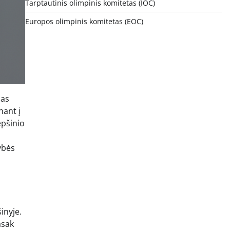
Tarptautinis olimpinis komitetas (IOC)
Europos olimpinis komitetas (EOC)
mas
nant į
epšinio
ybės
inyje.
asak