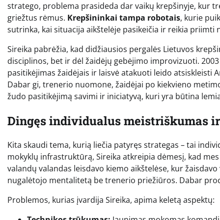
stratego, problema prasideda dar vaikų krepšinyje, kur tre
griežtus rėmus.
Krepšininkai tampa robotais
, kurie pui
sutrinka, kai situacija aikštelėje pasikeičia ir reikia priim
Sireika pabrėžia, kad didžiausios pergalės Lietuvos krepši
disciplinos, bet ir dėl žaidėjų gebėjimo improvizuoti. 200
pasitikėjimas žaidėjais ir laisvė atakuoti leido atsiskleisti
Dabar gi, trenerio nuomone, žaidėjai po kiekvieno metimo ar
žudo pasitikėjimą savimi ir iniciatyvą, kuri yra būtina l
Dingęs individualus meistriškumas ir
Kita skaudi tema, kurią liečia patyręs strategas – tai indi
mokyklų infrastruktūrą, Sireika atkreipia dėmesį, kad me
valandų valandas leisdavo kiemo aikštelėse, kur žaisdavo
nugalėtojo mentalitetą be trenerio priežiūros. Dabar proc
Problemos, kurias įvardija Sireika, apima keletą aspektų:
Technikos trūkumas:
Jaunimas mokomas komandinės