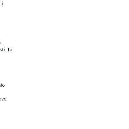
 į
i.
ti. Tai
nio
davo
a