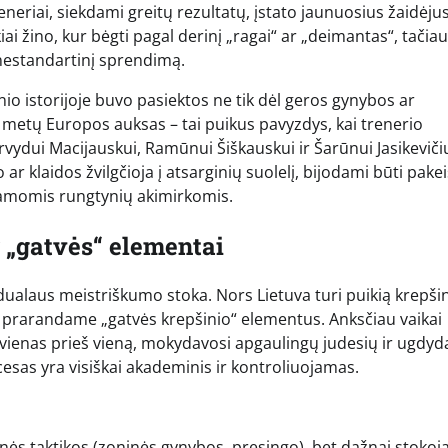
neriai, siekdami greitų rezultatų, įstato jaunuosius žaidėjus
kiai žino, kur bėgti pagal derinį „ragai“ ar „deimantas“, tačiau
ti nestandartinį sprendimą.
nio istorijoje buvo pasiektos ne tik dėl geros gynybos ar
3 metų Europos auksas – tai puikus pavyzdys, kai trenerio
 Arvydui Macijauskui, Ramūnui Šiškauskui ir Šarūnui Jasikevičiu
 klaidos žvilgčioja į atsarginių suolelį, bijodami būti pakeis
emiamomis rungtynių akimirkomis.
 „gatvės“ elementai
vidualaus meistriškumo stoka. Nors Lietuva turi puikią krepši
s prarandame „gatvės krepšinio“ elementus. Anksčiau vaikai
 vienas prieš vieną, mokydavosi apgaulingų judesių ir ugdy
esas yra visiškai akademinis ir kontroliuojamas.
 taktikos (zoninės gynybos, presingo), bet dažnai stokoj