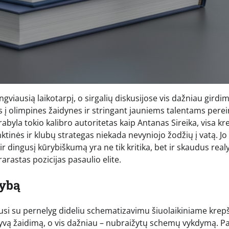
ngviausią laikotarpį, o sirgalių diskusijose vis dažniau girdi
 į olimpines žaidynes ir stringant jauniems talentams perei
rabyla tokio kalibro autoritetas kaip Antanas Sireika, visa kr
inės ir klubų strategas niekada nevyniojo žodžių į vatą. Jo
r dingusį kūrybiškumą yra ne tik kritika, bet ir skaudus real
rarastas pozicijas pasaulio elite.
rybą
jusi su pernelyg dideliu schematizavimu šiuolaikiniame krepš
 gyvą žaidimą, o vis dažniau – nubraižytų schemų vykdymą. P