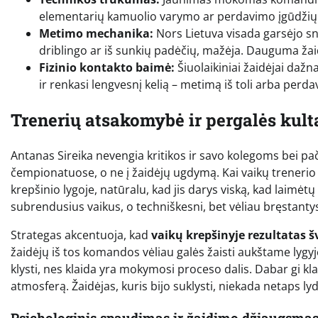
elementarių kamuolio varymo ar perdavimo įgūdžių
Metimo mechanika:
Nors Lietuva visada garsėjo sna
driblingo ar iš sunkių padėčių, mažėja. Dauguma žaidė
Fizinio kontakto baimė:
Šiuolaikiniai žaidėjai dažn
ir renkasi lengvesnį kelią – metimą iš toli arba perda
Trenerių atsakomybė ir pergalės kult
Antanas Sireika nevengia kritikos ir savo kolegoms bei pači
čempionatuose, o ne į žaidėjų ugdymą. Kai vaikų trenerio 
krepšinio lygoje, natūralu, kad jis darys viską, kad laimėtų 
subrendusius vaikus, o techniškesni, bet vėliau bręstantys 
Strategas akcentuoja, kad
vaikų krepšinyje rezultatas š
žaidėjų iš tos komandos vėliau galės žaisti aukštame lygyje.
klysti, nes klaida yra mokymosi proceso dalis. Dabar gi 
atmosferą. Žaidėjas, kuris bijo suklysti, niekada netaps 
Psichologinis spaudimas ir žaidimo džiaugsma