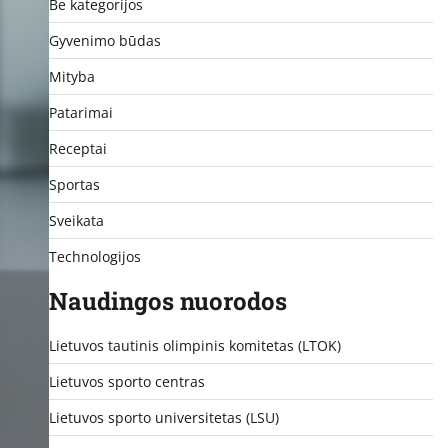
Be kategorijos
Gyvenimo būdas
Mityba
Patarimai
Receptai
Sportas
Sveikata
Technologijos
Naudingos nuorodos
Lietuvos tautinis olimpinis komitetas (LTOK)
Lietuvos sporto centras
Lietuvos sporto universitetas (LSU)