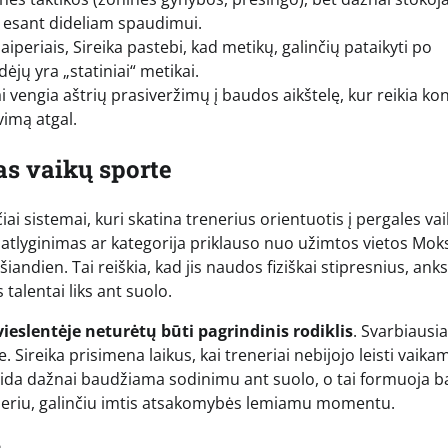
 esant dideliam spaudimui.
iperiais, Sireika pastebi, kad metikų, galinčių pataikyti po
jų yra „statiniai“ metikai.
ai vengia aštrių prasiveržimų į baudos aikštelę, kur reikia ko
vimą atgal.
as vaikų sporte
ai sistemai, kuri skatina trenerius orientuotis į pergales va
atlyginimas ar kategorija priklauso nuo užimtos vietos Moks
šiandien. Tai reiškia, kad jis naudos fiziškai stipresnius, ank
talentai liks ant suolo.
vieslentėje neturėtų būti pagrindinis rodiklis
. Svarbiausia
 Sireika prisimena laikus, kai treneriai nebijojo leisti vaika
klaida dažnai baudžiama sodinimu ant suolo, o tai formuoja 
lyderiu, galinčiu imtis atsakomybės lemiamu momentu.
s