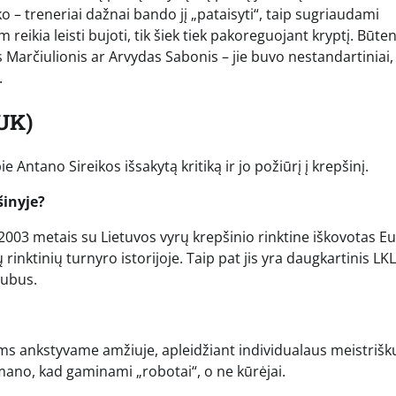
o – treneriai dažnai bando jį „pataisyti“, taip sugriaudami
am reikia leisti bujoti, tik šiek tiek pakoreguojant kryptį. Būte
Marčiulionis ar Arvydas Sabonis – jie buvo nestandartiniai, 
.
UK)
 Antano Sireikos išsakytą kritiką ir jo požiūrį į krepšinį.
šinyje?
 2003 metais su Lietuvos vyrų krepšinio rinktine iškovotas E
nktinių turnyro istorijoje. Taip pat jis yra daugkartinis LKL
klubus.
oms ankstyvame amžiuje, apleidžiant individualaus meistriš
ano, kad gaminami „robotai“, o ne kūrėjai.