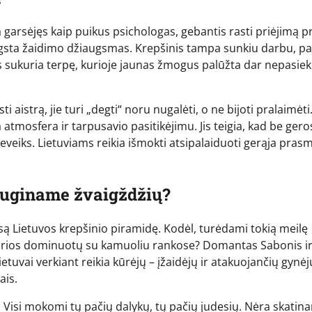
a garsėjęs kaip puikus psichologas, gebantis rasti priėjimą p
ingsta žaidimo džiaugsmas. Krepšinis tampa sunkiu darbu, pa
sukuria terpę, kurioje jaunas žmogus palūžta dar nepasie
ti aistrą, jie turi „degti“ noru nugalėti, o ne bijoti pralaimėti
mosfera ir tarpusavio pasitikėjimu. Jis teigia, kad be gero
eveiks. Lietuviams reikia išmokti atsipalaiduoti gerąja pras
auginame žvaigždžių?
visą Lietuvos krepšinio piramidę. Kodėl, turėdami tokią meilę
kurios dominuotų su kamuoliu rankose? Domantas Sabonis ir
Lietuvai verkiant reikia kūrėjų – įžaidėjų ir atakuojančių gynėj
ais.
 Visi mokomi tų pačių dalykų, tų pačių judesių. Nėra skatin