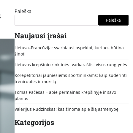
Paieška
s
Paieška
Naujausi įrašai
Lietuva–Prancūzija: svarbiausi aspektai, kuriuos būtina
žinoti
Lietuvos krepšinio rinktinės tvarkaraštis: visos rungtynės
Korepetitoriai jauniesiems sportininkams: kaip suderinti
treniruotes ir mokslą
Tomas Pačėsas – apie permainas krepšinyje ir savo
planus
Valerijus Rudzinskas: kas žinoma apie šią asmenybę
Kategorijos