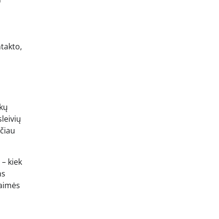
ntakto,
ikų
leivių
sčiau
 – kiek
ms
baimės