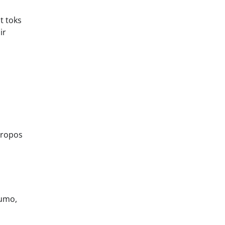
nt toks
ir
uropos
kumo,