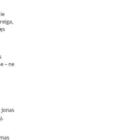
rie
reiga,
kęs
.
s
me – ne
 Jonas
ų,
amas