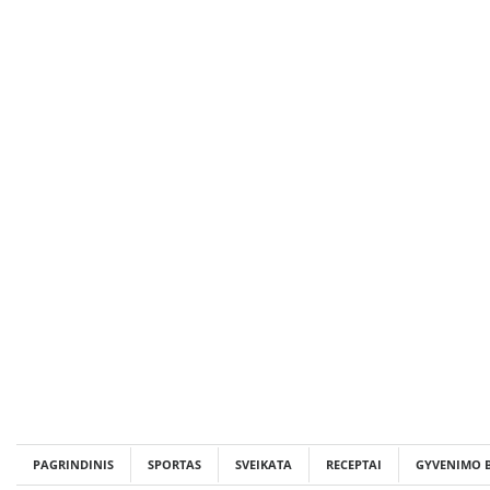
Skip
to
content
PAGRINDINIS
SPORTAS
SVEIKATA
RECEPTAI
GYVENIMO 