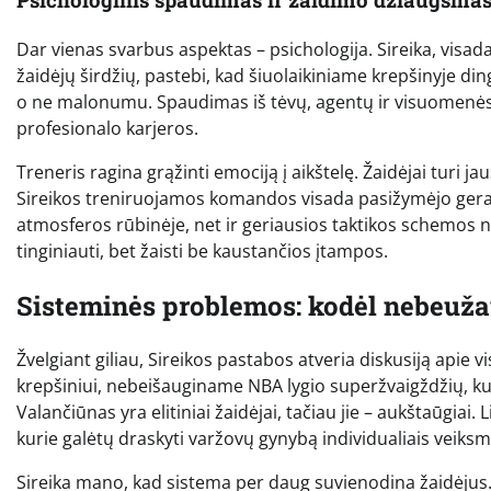
Dar vienas svarbus aspektas – psichologija. Sireika, visad
žaidėjų širdžių, pastebi, kad šiuolaikiniame krepšinyje d
o ne malonumu. Spaudimas iš tėvų, agentų ir visuomenės 
profesionalo karjeros.
Treneris ragina grąžinti emociją į aikštelę. Žaidėjai turi jaus
Sireikos treniruojamos komandos visada pasižymėjo gera at
atmosferos rūbinėje, net ir geriausios taktikos schemos n
tinginiauti, bet žaisti be kaustančios įtampos.
Sisteminės problemos: kodėl nebeuž
Žvelgiant giliau, Sireikos pastabos atveria diskusiją apie 
krepšiniui, nebeišauginame NBA lygio superžvaigždžių, 
Valančiūnas yra elitiniai žaidėjai, tačiau jie – aukštaūgiai. 
kurie galėtų draskyti varžovų gynybą individualiais veiksm
Sireika mano, kad sistema per daug suvienodina žaidėjus.