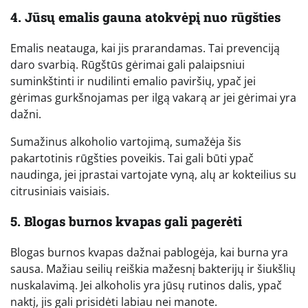
4. Jūsų emalis gauna atokvėpį nuo rūgšties
Emalis neatauga, kai jis prarandamas. Tai prevenciją
daro svarbią. Rūgštūs gėrimai gali palaipsniui
suminkštinti ir nudilinti emalio paviršių, ypač jei
gėrimas gurkšnojamas per ilgą vakarą ar jei gėrimai yra
dažni.
Sumažinus alkoholio vartojimą, sumažėja šis
pakartotinis rūgšties poveikis. Tai gali būti ypač
naudinga, jei įprastai vartojate vyną, alų ar kokteilius su
citrusiniais vaisiais.
5. Blogas burnos kvapas gali pagerėti
Blogas burnos kvapas dažnai pablogėja, kai burna yra
sausa. Mažiau seilių reiškia mažesnį bakterijų ir šiukšlių
nuskalavimą. Jei alkoholis yra jūsų rutinos dalis, ypač
naktį, jis gali prisidėti labiau nei manote.