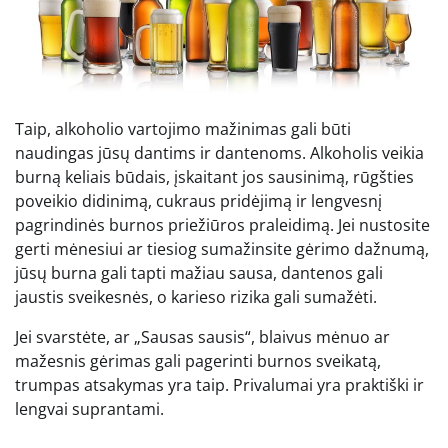
Taip, alkoholio vartojimo mažinimas gali būti
naudingas jūsų dantims ir dantenoms. Alkoholis veikia
burną keliais būdais, įskaitant jos sausinimą, rūgšties
poveikio didinimą, cukraus pridėjimą ir lengvesnį
pagrindinės burnos priežiūros praleidimą. Jei nustosite
gerti mėnesiui ar tiesiog sumažinsite gėrimo dažnumą,
jūsų burna gali tapti mažiau sausa, dantenos gali
jaustis sveikesnės, o karieso rizika gali sumažėti.
Jei svarstėte, ar „Sausas sausis“, blaivus mėnuo ar
mažesnis gėrimas gali pagerinti burnos sveikatą,
trumpas atsakymas yra taip. Privalumai yra praktiški ir
lengvai suprantami.