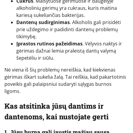
Cukrus
. Maišytuose gėrimuose ir daugelyje
alkoholinių gėrimų yra cukraus, kuris maitina
kariesą sukeliančias bakterijas.
Dantenų sudirginimas
. Alkoholis gali prisidėti
prie uždegimo ir padidinti dantenų problemų
tikimybę.
Įprastos rutinos pažeidimas
. Vėlyvos naktys ir
gėrimas dažnai lemia praleistą dantų valymą
šepetėliu ir siūlu.
Nė viena iš šių problemų nereiškia, kad kiekvienas
gėrimas iškart sukelia žalą. Tai reiškia, kad pakartotinis
poveikis gali palaipsniui sudaryti sąlygas burnos
ligoms.
Kas atsitinka jūsų dantims ir
dantenoms, kai nustojate gerti
1. Jūsų burna gali jaustis mažiau sausa