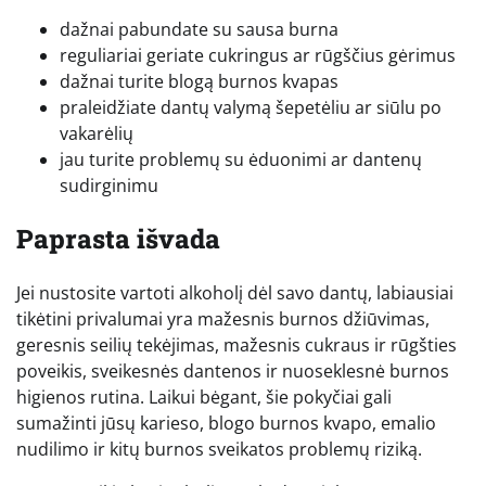
dažnai pabundate su sausa burna
reguliariai geriate cukringus ar rūgščius gėrimus
dažnai turite blogą burnos kvapas
praleidžiate dantų valymą šepetėliu ar siūlu po
vakarėlių
jau turite problemų su ėduonimi ar dantenų
sudirginimu
Paprasta išvada
Jei nustosite vartoti alkoholį dėl savo dantų, labiausiai
tikėtini privalumai yra mažesnis burnos džiūvimas,
geresnis seilių tekėjimas, mažesnis cukraus ir rūgšties
poveikis, sveikesnės dantenos ir nuoseklesnė burnos
higienos rutina. Laikui bėgant, šie pokyčiai gali
sumažinti jūsų karieso, blogo burnos kvapo, emalio
nudilimo ir kitų burnos sveikatos problemų riziką.