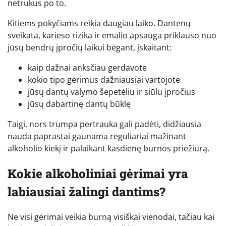
netrukus po to.
Kitiems pokyčiams reikia daugiau laiko. Dantenų
sveikata, karieso rizika ir emalio apsauga priklauso nuo
jūsų bendrų įpročių laikui bėgant, įskaitant:
kaip dažnai anksčiau gerdavote
kokio tipo gėrimus dažniausiai vartojote
jūsų dantų valymo šepetėliu ir siūlu įpročius
jūsų dabartinę dantų būklę
Taigi, nors trumpa pertrauka gali padėti, didžiausia
nauda paprastai gaunama reguliariai mažinant
alkoholio kiekį ir palaikant kasdienę burnos priežiūrą.
Kokie alkoholiniai gėrimai yra
labiausiai žalingi dantims?
Ne visi gėrimai veikia burną visiškai vienodai, tačiau kai