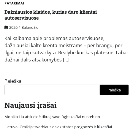
PATARIMAI
Dažniausios klaidos, kurias daro klientai
autoservisuose
2026 4 Balandžio
Kai kalbama apie problemas autoservisuose,
dažniausiai kaltė krenta meistrams – per brangu, per
ilgai, ne taip sutvarkyta. Realybė kur kas platesnė. Labai
dažnai dalis atsakomybės […]
Paieška
Paieška
Naujausi įrašai
Monika Liu atskleidė tikrąjį savo ūgį: skaičiai nustebino
Lietuva–Graikija: svarbiausios akistatos prognozės ir lūkesčiai