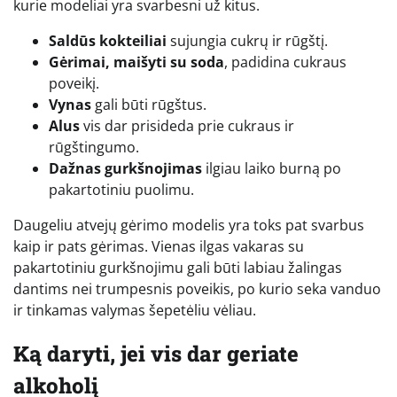
kurie modeliai yra svarbesni už kitus.
Saldūs kokteiliai
sujungia cukrų ir rūgštį.
Gėrimai, maišyti su soda
, padidina cukraus
poveikį.
Vynas
gali būti rūgštus.
Alus
vis dar prisideda prie cukraus ir
rūgštingumo.
Dažnas gurkšnojimas
ilgiau laiko burną po
pakartotiniu puolimu.
Daugeliu atvejų gėrimo modelis yra toks pat svarbus
kaip ir pats gėrimas. Vienas ilgas vakaras su
pakartotiniu gurkšnojimu gali būti labiau žalingas
dantims nei trumpesnis poveikis, po kurio seka vanduo
ir tinkamas valymas šepetėliu vėliau.
Ką daryti, jei vis dar geriate
alkoholį