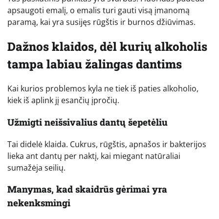
apsaugoti emalį, o emalis turi gauti visą įmanomą
paramą, kai yra susijęs rūgštis ir burnos džiūvimas.
Dažnos klaidos, dėl kurių alkoholis
tampa labiau žalingas dantims
Kai kurios problemos kyla ne tiek iš paties alkoholio,
kiek iš aplink jį esančių įpročių.
Užmigti neišsivalius dantų šepetėliu
Tai didelė klaida. Cukrus, rūgštis, apnašos ir bakterijos
lieka ant dantų per naktį, kai miegant natūraliai
sumažėja seilių.
Manymas, kad skaidrūs gėrimai yra
nekenksmingi