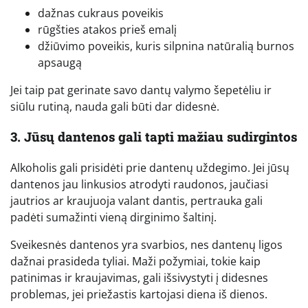
dažnas cukraus poveikis
rūgšties atakos prieš emalį
džiūvimo poveikis, kuris silpnina natūralią burnos
apsaugą
Jei taip pat gerinate savo dantų valymo šepetėliu ir
siūlu rutiną, nauda gali būti dar didesnė.
3. Jūsų dantenos gali tapti mažiau sudirgintos
Alkoholis gali prisidėti prie dantenų uždegimo. Jei jūsų
dantenos jau linkusios atrodyti raudonos, jaučiasi
jautrios ar kraujuoja valant dantis, pertrauka gali
padėti sumažinti vieną dirginimo šaltinį.
Sveikesnės dantenos yra svarbios, nes dantenų ligos
dažnai prasideda tyliai. Maži požymiai, tokie kaip
patinimas ir kraujavimas, gali išsivystyti į didesnes
problemas, jei priežastis kartojasi diena iš dienos.