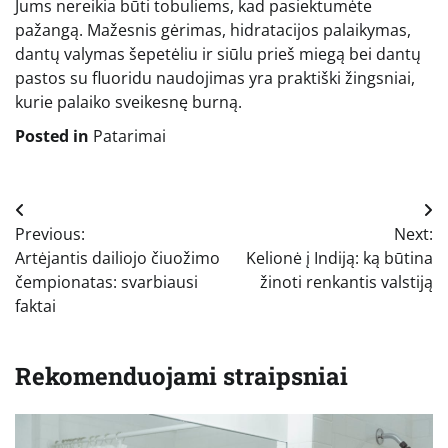
Jums nereikia būti tobuliems, kad pasiektumėte
pažangą. Mažesnis gėrimas, hidratacijos palaikymas,
dantų valymas šepetėliu ir siūlu prieš miegą bei dantų
pastos su fluoridu naudojimas yra praktiški žingsniai,
kurie palaiko sveikesnę burną.
Posted in
Patarimai
Navigacija
Previous:
Next:
tarp
Artėjantis dailiojo čiuožimo
Kelionė į Indiją: ką būtina
įrašų
čempionatas: svarbiausi
žinoti renkantis valstiją
faktai
Rekomenduojami straipsniai