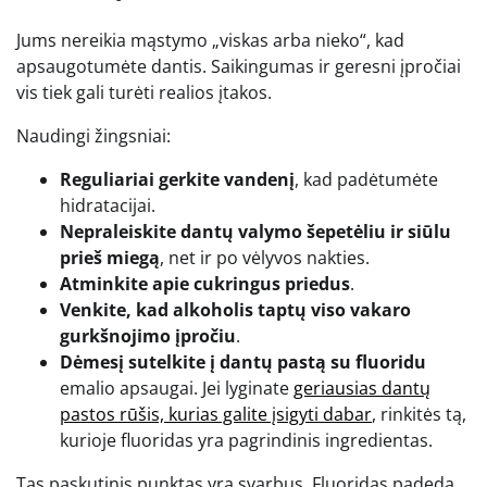
Jums nereikia mąstymo „viskas arba nieko“, kad
apsaugotumėte dantis. Saikingumas ir geresni įpročiai
vis tiek gali turėti realios įtakos.
Naudingi žingsniai:
Reguliariai gerkite vandenį
, kad padėtumėte
hidratacijai.
Nepraleiskite dantų valymo šepetėliu ir siūlu
prieš miegą
, net ir po vėlyvos nakties.
Atminkite apie cukringus priedus
.
Venkite, kad alkoholis taptų viso vakaro
gurkšnojimo įpročiu
.
Dėmesį sutelkite į dantų pastą su fluoridu
emalio apsaugai. Jei lyginate
geriausias dantų
pastos rūšis, kurias galite įsigyti dabar
, rinkitės tą,
kurioje fluoridas yra pagrindinis ingredientas.
Tas paskutinis punktas yra svarbus. Fluoridas padeda