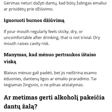
Gėrimas neturi dažyti dantų, kad būtų žalingas emaliui
ar prisidėtų prie džiūvimo.
Ignoruoti burnos džiūvimą
If your mouth regularly feels sticky, dry, or
uncomfortable after drinking, that is not trivial. Dry
mouth raises cavity risk.
Manymas, kad mėnuo pertraukos ištaiso
viską
Blaivus mėnuo gali padėti, bet jis neištrina esamo
ėduonies, dantenų ligos ar emalio praradimo. Tai
teigiamas žingsnis, o ne pilnas atstatymas.
Ar metimas gerti alkoholį pakeičia
dantų žalą?