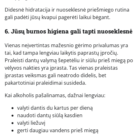
Didesnė hidratacija ir nuoseklesnė priešmiego rutina
gali padėti jūsų kvapui pagerėti laikui bėgant.
6. Jūsų burnos higiena gali tapti nuoseklesnė
Vienas neįvertintas mažesnio gėrimo privalumas yra
tai, kad tampa lengviau laikytis paprastų įpročių.
Praleisti dantų valymą šepetėliu ir siūlu prieš miegą po
vėlyvos nakties yra įprasta. Tas vienas praleistas
įprastas veiksmas gali neatrodo didelis, bet
pakartotiniai praleidimai susideda.
Kai alkoholis pašalinamas, dažnai lengviau:
valyti dantis du kartus per dieną
naudoti dantų siūlą kasdien
valyti liežuvį
gerti daugiau vandens prieš miegą