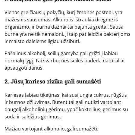
Vienas greičiausių pokyčių, kurį žmonės pastebi, yra
mažesnis sausumas. Alkoholis ištraukia drėgmę iš
organizmo, ir burna dažnai tai pajunta greitai. Sausa
burna yra ne tik nemaloni. Ji taip pat leidžia bakterijoms
ir maisto dalelėms ilgiau užsibūti.
Pašalinus alkoholį, seilių gamyba gali grįžti į labiau
normalų lygį. Tai svarbu, nes seilės padeda natūraliai
apsaugoti dantis.
2. Jūsų karieso rizika gali sumažėti
Kariesas labiau tikėtinas, kai susijungia cukrus, rūgštis
ir burnos džiūvimas. Būtent tai gali nutikti vartojant
daugelį alkoholinių gėrimų, ypač kokteilius, gėrimus su
soda ir saldžius gėrimus.
Mažiau vartojant alkoholio, gali sumažėti: