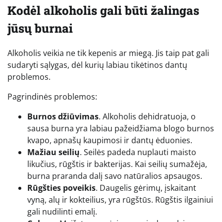
Kodėl alkoholis gali būti žalingas
jūsų burnai
Alkoholis veikia ne tik kepenis ar miegą. Jis taip pat gali
sudaryti sąlygas, dėl kurių labiau tikėtinos dantų
problemos.
Pagrindinės problemos:
Burnos džiūvimas
. Alkoholis dehidratuoja, o
sausa burna yra labiau pažeidžiama blogo burnos
kvapo, apnašų kaupimosi ir dantų ėduonies.
Mažiau seilių
. Seilės padeda nuplauti maisto
likučius, rūgštis ir bakterijas. Kai seilių sumažėja,
burna praranda dalį savo natūralios apsaugos.
Rūgšties poveikis
. Daugelis gėrimų, įskaitant
vyną, alų ir kokteilius, yra rūgštūs. Rūgštis ilgainiui
gali nudilinti emalį.