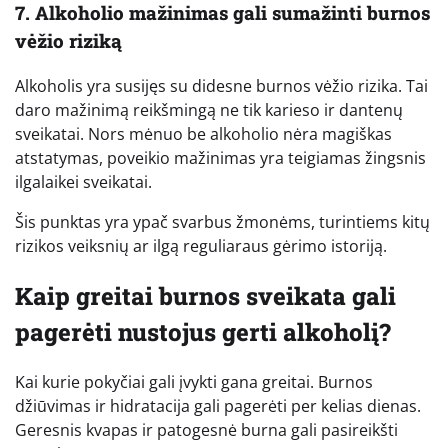
7. Alkoholio mažinimas gali sumažinti burnos
vėžio riziką
Alkoholis yra susijęs su didesne burnos vėžio rizika. Tai
daro mažinimą reikšmingą ne tik karieso ir dantenų
sveikatai. Nors mėnuo be alkoholio nėra magiškas
atstatymas, poveikio mažinimas yra teigiamas žingsnis
ilgalaikei sveikatai.
Šis punktas yra ypač svarbus žmonėms, turintiems kitų
rizikos veiksnių ar ilgą reguliaraus gėrimo istoriją.
Kaip greitai burnos sveikata gali
pagerėti nustojus gerti alkoholį?
Kai kurie pokyčiai gali įvykti gana greitai. Burnos
džiūvimas ir hidratacija gali pagerėti per kelias dienas.
Geresnis kvapas ir patogesnė burna gali pasireikšti