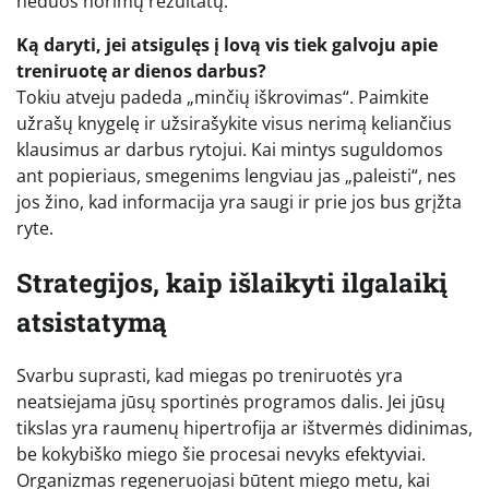
neduos norimų rezultatų.
Ką daryti, jei atsigulęs į lovą vis tiek galvoju apie
treniruotę ar dienos darbus?
Tokiu atveju padeda „minčių iškrovimas“. Paimkite
užrašų knygelę ir užsirašykite visus nerimą keliančius
klausimus ar darbus rytojui. Kai mintys suguldomos
ant popieriaus, smegenims lengviau jas „paleisti“, nes
jos žino, kad informacija yra saugi ir prie jos bus grįžta
ryte.
Strategijos, kaip išlaikyti ilgalaikį
atsistatymą
Svarbu suprasti, kad miegas po treniruotės yra
neatsiejama jūsų sportinės programos dalis. Jei jūsų
tikslas yra raumenų hipertrofija ar ištvermės didinimas,
be kokybiško miego šie procesai nevyks efektyviai.
Organizmas regeneruojasi būtent miego metu, kai