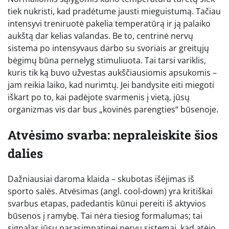
tiek nukristi, kad pradėtume jausti mieguistumą. Tačiau
intensyvi treniruotė pakelia temperatūrą ir ją palaiko
aukštą dar kelias valandas. Be to, centrinė nervų
sistema po intensyvaus darbo su svoriais ar greitųjų
bėgimų būna pernelyg stimuliuota. Tai tarsi variklis,
kuris tik ką buvo užvestas aukščiausiomis apsukomis –
jam reikia laiko, kad nurimtų. Jei bandysite eiti miegoti
iškart po to, kai padėjote svarmenis į vietą, jūsų
organizmas vis dar bus „kovinės parengties“ būsenoje.
Atvėsimo svarba: nepraleiskite šios
dalies
Dažniausiai daroma klaida – skubotas išėjimas iš
sporto salės. Atvėsimas (angl. cool-down) yra kritiškai
svarbus etapas, padedantis kūnui pereiti iš aktyvios
būsenos į ramybę. Tai nėra tiesiog formalumas; tai
signalas jūsų parasimpatinei nervų sistemai, kad atėjo