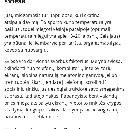
šviesa
Jūsų miegamasis turi tapti oaze, kuri skatina
atsipalaidavimą. Po sporto kūno temperatūra yra
pakilusi, todėl miegoti vėsioje patalpoje (optimali
temperatūra miegui yra apie 18–20 laipsnių Celsijaus)
yra būtina. Jei kambaryje per karšta, organizmas ilgiau
kovos su nuovargiu.
Šviesa yra dar vienas svarbus faktorius. Mėlyna šviesa,
sklindanti nuo telefonų, kompiuterių ir televizorių
ekranų, slopina natūralią melatonino gamybą. Jei po
treniruotės iškart įlendate į telefoną „scrollinti“
socialinių tinklų, jūs tiesiogiai trukdote savo smegenims
suprasti, kad atėjo naktis. Pabandykite bent valandą
prieš miegą atsisakyti ekranų. Vietoj to rinkitės knygos
skaitymą, lengvą muzikos klausymąsi ar tiesiog ramų
pasibuvimą prieblandoje.