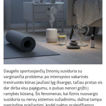
Daugelis sportuojančių žmonių susiduria su
varginančia problema: po intensyvios vakarinės
treniruotės kūnas jaučiasi lyg išvargęs, tačiau protas vis
dar dirba visu pajėgumu, o pulsas nenori grįžti į
ramybės būseną. Šis fenomenas, kai fizinis nuovargis
susiduria su nervų sistemos sužadinimu, dažnai tampa
pagrindine priežastimi, kodėl naktys praleidžiamos