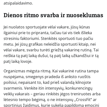
atsipalaidavimo.
Dienos ritmo svarba ir nuoseklumas
Jei nuolatos sportuojate vėlai vakare, jūsų kūnas
ilgainiui prie to pripranta, tačiau tai vis tiek išlieka
stresiniu faktoriumi. Stenkitės sportuoti tuo pačiu
metu. Jei jūsų grafikas neleidžia sportuoti kitaip, nei
vėlai vakare, svarbu turėti griežtą vakarinę rutiną. Tai
reiškia tą patį laiką dušui, tą patį laiką užkandžiui ir tą
patį laiką lovoje.
Organizmas mėgsta ritmą. Kai vakarinė rutina tampa
nuspėjama, smegenys pradeda iš anksto ruoštis
poilsiui, nepaisant to, kad prieš valandą kilnojote
svarmenis. Venkite itin intensyvių, konkurencingų
veiklų vakarais – geriau rinkitės jėgos treniruotes arba
lėtesnio tempo bėgimą, o ne intensyvų „CrossFit“ ar
sportinius žaidimus, kurie sukelia papildomą emocinį