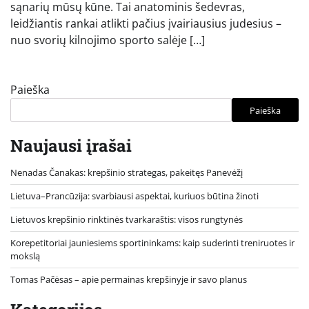
sąnarių mūsų kūne. Tai anatominis šedevras,
leidžiantis rankai atlikti pačius įvairiausius judesius –
nuo svorių kilnojimo sporto salėje […]
Paieška
Paieška
Naujausi įrašai
Nenadas Čanakas: krepšinio strategas, pakeitęs Panevėžį
Lietuva–Prancūzija: svarbiausi aspektai, kuriuos būtina žinoti
Lietuvos krepšinio rinktinės tvarkaraštis: visos rungtynės
Korepetitoriai jauniesiems sportininkams: kaip suderinti treniruotes ir
mokslą
Tomas Pačėsas – apie permainas krepšinyje ir savo planus