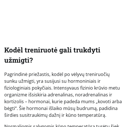
Kodėl treniruotė gali trukdyti
užmigti?
Pagrindinė priežastis, kodėl po vėlyvų treniruočių
sunku užmigti, yra susijusi su hormoniniais ir
fiziologiniais pokyčiais. Intensyvaus fizinio krūvio metu
organizme išsiskiria adrenalinas, noradrenalinas ir
kortizolis – hormonai, kurie padeda mums „kovoti arba
bėgti“. Šie hormonai išlaiko mūsų budrumą, padidina
širdies susitraukimų dažnį ir kūno temperatūrą.
Normaliomis sąlygomis kūno temperatūra turėtų šiek