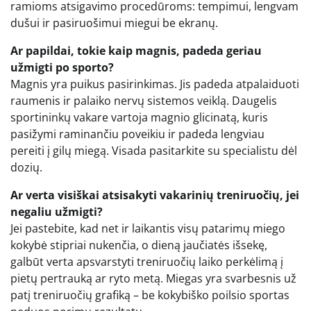
ramioms atsigavimo procedūroms: tempimui, lengvam
dušui ir pasiruošimui miegui be ekranų.
Ar papildai, tokie kaip magnis, padeda geriau
užmigti po sporto?
Magnis yra puikus pasirinkimas. Jis padeda atpalaiduoti
raumenis ir palaiko nervų sistemos veiklą. Daugelis
sportininkų vakare vartoja magnio glicinatą, kuris
pasižymi raminančiu poveikiu ir padeda lengviau
pereiti į gilų miegą. Visada pasitarkite su specialistu dėl
dozių.
Ar verta visiškai atsisakyti vakarinių treniruočių, jei
negaliu užmigti?
Jei pastebite, kad net ir laikantis visų patarimų miego
kokybė stipriai nukenčia, o dieną jaučiatės išsekę,
galbūt verta apsvarstyti treniruočių laiko perkėlimą į
pietų pertrauką ar ryto metą. Miegas yra svarbesnis už
patį treniruočių grafiką – be kokybiško poilsio sportas