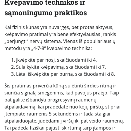
Kvėpavimo technikos ir
sąmoningumo praktikos
Kai fizinis kūnas yra nuvargęs, bet protas aktyvus,
kvėpavimo pratimai yra bene efektyviausias įrankis
„perjungti“ nervų sistemą. Vienas iš populiariausių
metodų yra „4-7-8“ kvėpavimo technika:
Įkvėpkite per nosį, skaičiuodami iki 4.
Sulaikykite kvėpavimą, skaičiuodami iki 7.
Lėtai iškvėpkite per burną, skaičiuodami iki 8.
Šis pratimas priverčia kūną sulėtinti širdies ritmą ir
siunčia signalą smegenims, kad pavojus praėjo. Taip
pat galite išbandyti progresyvinį raumenų
atpalaidavimą, kai pradedate nuo kojų pirštų, stipriai
įtempiate raumenis 5 sekundėms ir tada staigiai
atpalaiduojate, judėdami į viršų iki pat veido raumenų.
Tai padeda fiziškai pajusti skirtumą tarp įtampos ir