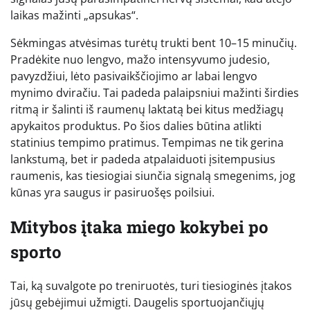
laikas mažinti „apsukas“.
Sėkmingas atvėsimas turėtų trukti bent 10–15 minučių.
Pradėkite nuo lengvo, mažo intensyvumo judesio,
pavyzdžiui, lėto pasivaikščiojimo ar labai lengvo
mynimo dviračiu. Tai padeda palaipsniui mažinti širdies
ritmą ir šalinti iš raumenų laktatą bei kitus medžiagų
apykaitos produktus. Po šios dalies būtina atlikti
statinius tempimo pratimus. Tempimas ne tik gerina
lankstumą, bet ir padeda atpalaiduoti įsitempusius
raumenis, kas tiesiogiai siunčia signalą smegenims, jog
kūnas yra saugus ir pasiruošęs poilsiui.
Mitybos įtaka miego kokybei po
sporto
Tai, ką suvalgote po treniruotės, turi tiesioginės įtakos
jūsų gebėjimui užmigti. Daugelis sportuojančiųjų