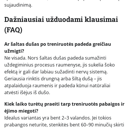
sujaudinimą.
Dažniausiai užduodami klausimai
(FAQ)
Ar šaltas dušas po treniruotės padeda greičiau
užmigti?
Ne visada. Nors šaltas dušas padeda sumažinti
uždegiminius procesus raumenyse, jis sukelia šoko
efektą ir gali dar labiau sužadinti nervų sistemą.
Geriausia rinktis drungną arba šiltą dušą – jis
atpalaiduoja raumenis ir padeda kūnui natūraliai
atvėsti išėjus iš dušo.
Kiek laiko turėtų praeiti tarp treniruotės pabaigos ir
ėjimo miegoti?
Idealus variantas yra bent 2–3 valandos. Jei tokios
prabangos neturite, stenkitės bent 60–90 minučių skirti