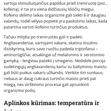
vartoja stimuliuojančius papildus prieš treniruotę (pvz.,
kofeiną), ir tai yra viena didžiausių kliūčių miegui.
Kofeino skilimo laikas organizme gali siekti 6 ir daugiau
valandų, todėl vėlyva popietė yra paskutinis laikas, kada
patartina vartoti kofeino turinčius produktus.
Tačiau mityba po treniruotės gali ir padėti.
Angliavandeniai, vartojami vakare, skatina insulino
išsiskyrimą, kuris savo ruožtu padeda triptofanui –
aminorūgščiai, atsakingai už melatonino ir serotonino
gamybą – lengviau patekti į smegenis. Nedidelė porcija
sudėtingųjų angliavandenių kartu su baltyminiu maistu
gali būti puikus vakaro užkandis. Venkite itin sunkaus,
riebaus ar daug cukraus turinčio maisto prieš pat
miegą, nes virškinimo procesai gali apsunkinti
organizmo poilsį.
Aplinkos kūrimas: temperatūra ir