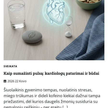
SVEIKATA
Kaip sumažinti pulsą: kardiologų patarimai ir būdai
2026 22 Kovo
Šiuolaikinis gyvenimo tempas, nuolatinis stresas,
miego trūkumas ir dideli kofeino kiekiai dažnai tampa
priežastimi, dėl kurios daugelis žmonių susiduria su
nemaloniu reiškiniu – per greitu […]