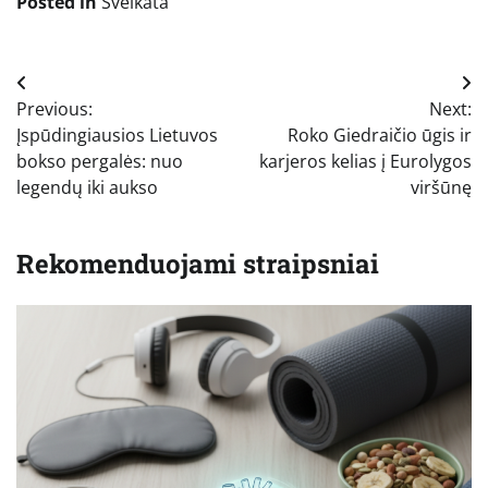
Posted in
Sveikata
Navigacija
Previous:
Next:
tarp
Įspūdingiausios Lietuvos
Roko Giedraičio ūgis ir
įrašų
bokso pergalės: nuo
karjeros kelias į Eurolygos
legendų iki aukso
viršūnę
Rekomenduojami straipsniai