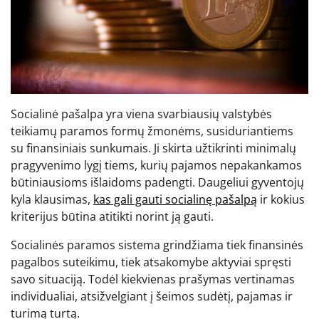
Socialinė pašalpa yra viena svarbiausių valstybės
teikiamų paramos formų žmonėms, susiduriantiems
su finansiniais sunkumais. Ji skirta užtikrinti minimalų
pragyvenimo lygį tiems, kurių pajamos nepakankamos
būtiniausioms išlaidoms padengti. Daugeliui gyventojų
kyla klausimas,
kas gali gauti socialinę pašalpą
ir kokius
kriterijus būtina atitikti norint ją gauti.
Socialinės paramos sistema grindžiama tiek finansinės
pagalbos suteikimu, tiek atsakomybe aktyviai spręsti
savo situaciją. Todėl kiekvienas prašymas vertinamas
individualiai, atsižvelgiant į šeimos sudėtį, pajamas ir
turimą turtą.