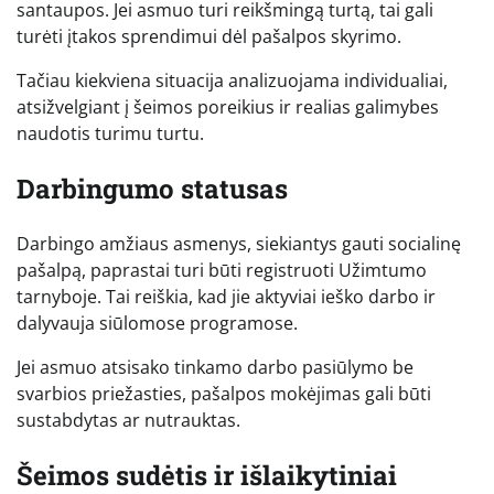
santaupos. Jei asmuo turi reikšmingą turtą, tai gali
turėti įtakos sprendimui dėl pašalpos skyrimo.
Tačiau kiekviena situacija analizuojama individualiai,
atsižvelgiant į šeimos poreikius ir realias galimybes
naudotis turimu turtu.
Darbingumo statusas
Darbingo amžiaus asmenys, siekiantys gauti socialinę
pašalpą, paprastai turi būti registruoti Užimtumo
tarnyboje. Tai reiškia, kad jie aktyviai ieško darbo ir
dalyvauja siūlomose programose.
Jei asmuo atsisako tinkamo darbo pasiūlymo be
svarbios priežasties, pašalpos mokėjimas gali būti
sustabdytas ar nutrauktas.
Šeimos sudėtis ir išlaikytiniai