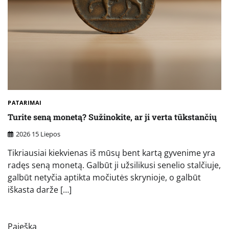
PATARIMAI
Turite seną monetą? Sužinokite, ar ji verta tūkstančių
2026 15 Liepos
Tikriausiai kiekvienas iš mūsų bent kartą gyvenime yra
radęs seną monetą. Galbūt ji užsilikusi senelio stalčiuje,
galbūt netyčia aptikta močiutės skrynioje, o galbūt
iškasta darže […]
Paieška