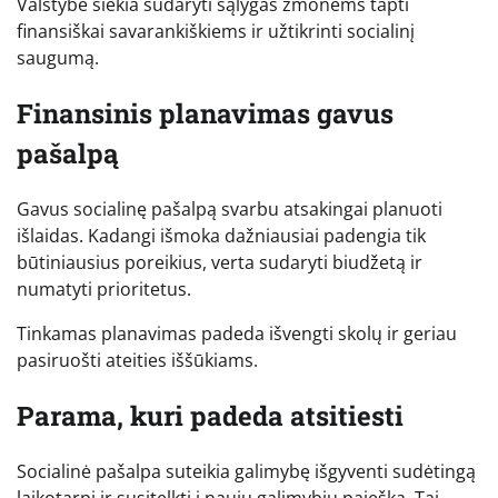
Valstybė siekia sudaryti sąlygas žmonėms tapti
finansiškai savarankiškiems ir užtikrinti socialinį
saugumą.
Finansinis planavimas gavus
pašalpą
Gavus socialinę pašalpą svarbu atsakingai planuoti
išlaidas. Kadangi išmoka dažniausiai padengia tik
būtiniausius poreikius, verta sudaryti biudžetą ir
numatyti prioritetus.
Tinkamas planavimas padeda išvengti skolų ir geriau
pasiruošti ateities iššūkiams.
Parama, kuri padeda atsitiesti
Socialinė pašalpa suteikia galimybę išgyventi sudėtingą
laikotarpį ir susitelkti į naujų galimybių paiešką. Tai