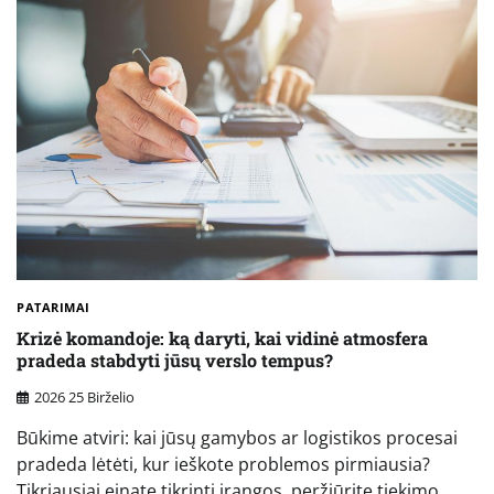
PATARIMAI
Krizė komandoje: ką daryti, kai vidinė atmosfera
pradeda stabdyti jūsų verslo tempus?
2026 25 Birželio
Būkime atviri: kai jūsų gamybos ar logistikos procesai
pradeda lėtėti, kur ieškote problemos pirmiausia?
Tikriausiai einate tikrinti įrangos, peržiūrite tiekimo