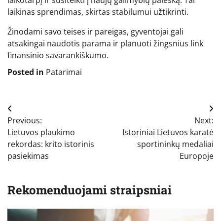
laikinas sprendimas, skirtas stabilumui užtikrinti.
Žinodami savo teises ir pareigas, gyventojai gali
atsakingai naudotis parama ir planuoti žingsnius link
finansinio savarankiškumo.
Posted in
Patarimai
Navigacija
Previous:
Next:
tarp
Lietuvos plaukimo
Istoriniai Lietuvos karatė
įrašų
rekordas: krito istorinis
sportininkų medaliai
pasiekimas
Europoje
Rekomenduojami straipsniai