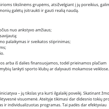
irioms tikslinėms grupėms, atsižvelgiant į jų poreikius, gal
onių galėtų įsitraukti ir gauti realią naudą.
pročius nuo ankstyvo amžiaus;
savijautą;
 palaikymas ir sveikatos stiprinimas;
ėms;
io.
os arba iš dalies finansuojamos, todėl prieinamos plačiam
limybių lankyti sporto klubų ar dalyvauti mokamose veiklose.
iciatyva – jų tikslas yra kurti ilgalaikį poveikį. Skatinant ž
tyvesnė visuomenė. Ateityje tikimasi dar didesnio tokių pr
as ir individualizuotas programas. Tai padės dar efektyviau