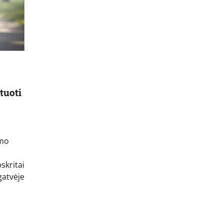
tuoti
imo
skritai
gatvėje