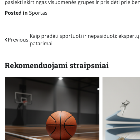
pasiekti skirtingas visuomenės grupes ir prisidėti prie 
Posted in
Sportas
Navigacija
Kaip pradėti sportuoti ir nepasiduoti: ekspertų
Previous:
patarimai
tarp
įrašų
Rekomenduojami straipsniai