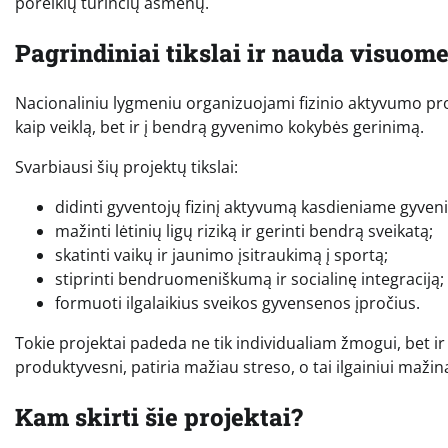
poreikių turinčių asmenų.
Pagrindiniai tikslai ir nauda visuom
Nacionaliniu lygmeniu organizuojami fizinio aktyvumo projekta
kaip veiklą, bet ir į bendrą gyvenimo kokybės gerinimą.
Svarbiausi šių projektų tikslai:
didinti gyventojų fizinį aktyvumą kasdieniame gyven
mažinti lėtinių ligų riziką ir gerinti bendrą sveikatą;
skatinti vaikų ir jaunimo įsitraukimą į sportą;
stiprinti bendruomeniškumą ir socialinę integraciją;
formuoti ilgalaikius sveikos gyvensenos įpročius.
Tokie projektai padeda ne tik individualiam žmogui, bet ir
produktyvesni, patiria mažiau streso, o tai ilgainiui maži
Kam skirti šie projektai?