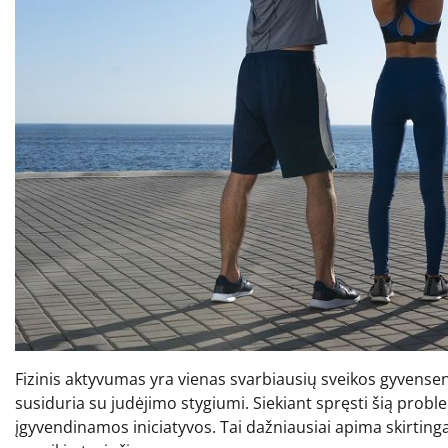
Fizinis aktyvumas yra vienas svarbiausių sveikos gyvense
susiduria su judėjimo stygiumi. Siekiant spręsti šią probl
įgyvendinamos iniciatyvos. Tai dažniausiai apima skirtinga