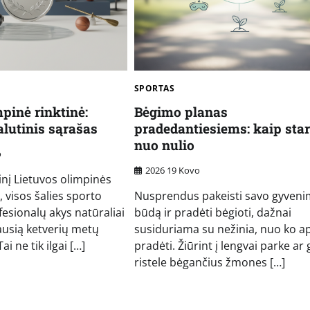
SPORTAS
pinė rinktinė:
Bėgimo planas
alutinis sąrašas
pradedantiesiems: kaip star
nuo nulio
o
2026 19 Kovo
inį Lietuvos olimpinės
, visos šalies sporto
Nusprendus pakeisti savo gyven
ofesionalų akys natūraliai
būdą ir pradėti bėgioti, dažnai
iausią ketverių metų
susiduriama su nežinia, nuo ko ap
ai ne tik ilgai […]
pradėti. Žiūrint į lengvai parke ar 
ristele bėgančius žmones […]