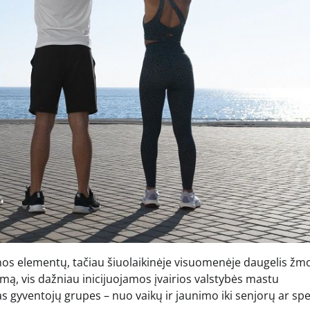
nos elementų, tačiau šiuolaikinėje visuomenėje daugelis žm
emą, vis dažniau inicijuojamos įvairios valstybės mastu
s gyventojų grupes – nuo vaikų ir jaunimo iki senjorų ar spe