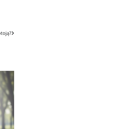
otoją?