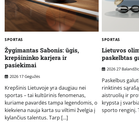
SPORTAS
SPORTAS
Žygimantas Sabonis: ūgis,
Lietuvos olim
krepšininko karjera ir
paskelbtas g
pasiekimai
2026 27 Balandži
2026 17 Gegužės
Paskelbus galut
Krepšinis Lietuvoje yra daugiau nei
rinktinės sąrašą
sportas – tai kultūrinis fenomenas,
aistruolių ir pr
kuriame pavardės tampa legendomis, o
krypsta į svarb
kiekviena nauja karta su viltimi žvelgia į
sporto renginį. T
kylančius talentus. Tarp […]