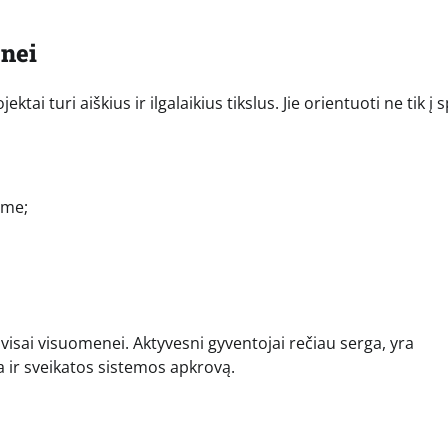
enei
i turi aiškius ir ilgalaikius tikslus. Jie orientuoti ne tik į 
ime;
 visai visuomenei. Aktyvesni gyventojai rečiau serga, yra
na ir sveikatos sistemos apkrovą.