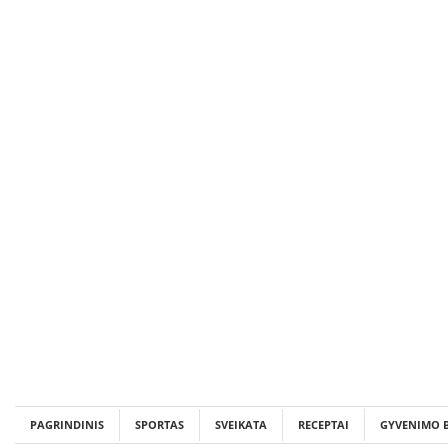
Skip
to
content
PAGRINDINIS
SPORTAS
SVEIKATA
RECEPTAI
GYVENIMO 