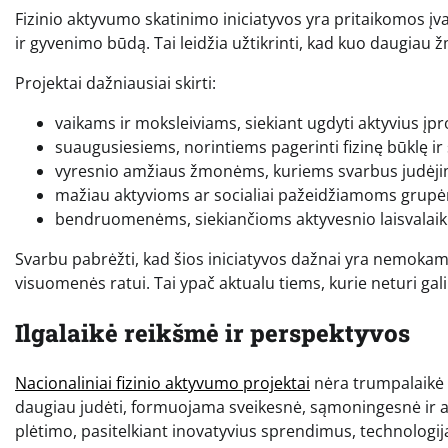
Fizinio aktyvumo skatinimo iniciatyvos yra pritaikomos įva
ir gyvenimo būdą. Tai leidžia užtikrinti, kad kuo daugiau žm
Projektai dažniausiai skirti:
vaikams ir moksleiviams, siekiant ugdyti aktyvius į
suaugusiesiems, norintiems pagerinti fizinę būklę ir 
vyresnio amžiaus žmonėms, kuriems svarbus judėjimo
mažiau aktyvioms ar socialiai pažeidžiamoms grup
bendruomenėms, siekiančioms aktyvesnio laisvalaik
Svarbu pabrėžti, kad šios iniciatyvos dažnai yra nemokam
visuomenės ratui. Tai ypač aktualu tiems, kurie neturi ga
Ilgalaikė reikšmė ir perspektyvos
Nacionaliniai fizinio aktyvumo projektai
nėra trumpalaikė in
daugiau judėti, formuojama sveikesnė, sąmoningesnė ir ak
plėtimo, pasitelkiant inovatyvius sprendimus, technologij