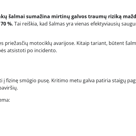
inkų šalmai sumažina mirtinų galvos traumų riziką maž
 70 %.
Tai reiškia, kad šalmas yra vienas efektyviausių sau
s priežasčių motociklų avarijose. Kitaip tariant, būtent šal
ės atsistoti po incidento.
i į fizinę smūgio pusę. Kritimo metu galva patiria staigų pagr
paviršių.
tema: