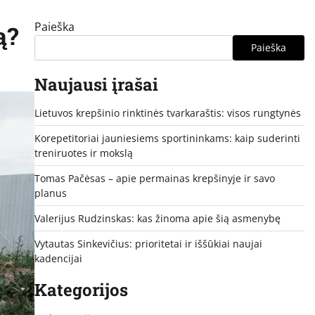
Paieška
ą?
Paieška
Naujausi įrašai
Lietuvos krepšinio rinktinės tvarkaraštis: visos rungtynės
Korepetitoriai jauniesiems sportininkams: kaip suderinti
treniruotes ir mokslą
Tomas Pačėsas – apie permainas krepšinyje ir savo
planus
Valerijus Rudzinskas: kas žinoma apie šią asmenybę
Vytautas Sinkevičius: prioritetai ir iššūkiai naujai
kadencijai
Kategorijos