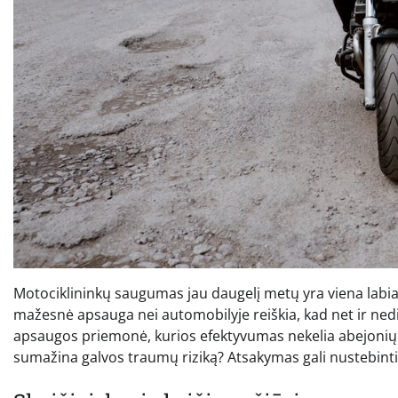
Motociklininkų saugumas jau daugelį metų yra viena labiau
mažesnė apsauga nei automobilyje reiškia, kad net ir nedid
apsaugos priemonė, kurios efektyvumas nekelia abejonių. Ta
sumažina galvos traumų riziką? Atsakymas gali nustebinti 