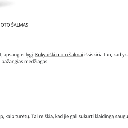
MOTO ŠALMAS
tį apsaugos lygį.
Kokybiški moto šalmai
išsiskiria tuo, kad yr
a pažangias medžiagas.
p, kaip turėtų. Tai reiškia, kad jie gali sukurti klaidingą sau