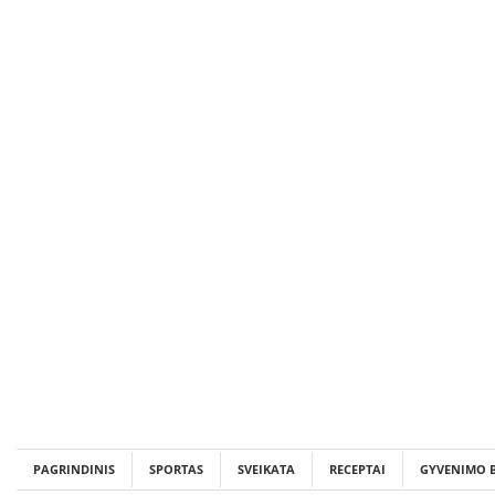
Skip
to
content
PAGRINDINIS
SPORTAS
SVEIKATA
RECEPTAI
GYVENIMO 