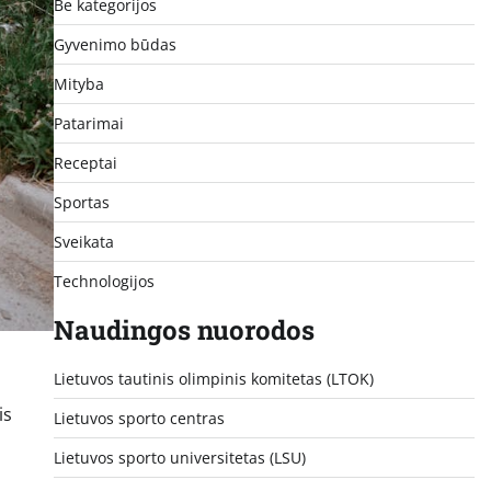
Be kategorijos
Gyvenimo būdas
Mityba
Patarimai
Receptai
Sportas
Sveikata
Technologijos
Naudingos nuorodos
Lietuvos tautinis olimpinis komitetas (LTOK)
is
Lietuvos sporto centras
Lietuvos sporto universitetas (LSU)