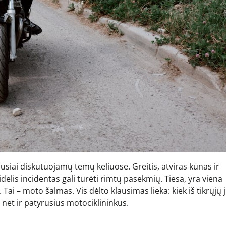
siai diskutuojamų temų keliuose. Greitis, atviras kūnas ir
elis incidentas gali turėti rimtų pasekmių. Tiesa, yra viena
i – moto šalmas. Vis dėlto klausimas lieka: kiek iš tikrųjų j
net ir patyrusius motociklininkus.