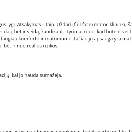
s lygį. Atsakymas – taip. Uždari (full-face) motociklininkų š
s dalį, bet ir veidą, žandikaulį. Tyrimai rodo, kad būtent vei
ia daugiau komforto ir matomumo, tačiau jų apsauga yra ma
 bet ir nuo realios rizikos.
acijų, kai jo nauda sumažėja.
ugos, jei jis naudojamas netinkamai, todėl svarbu ne tik jį tu