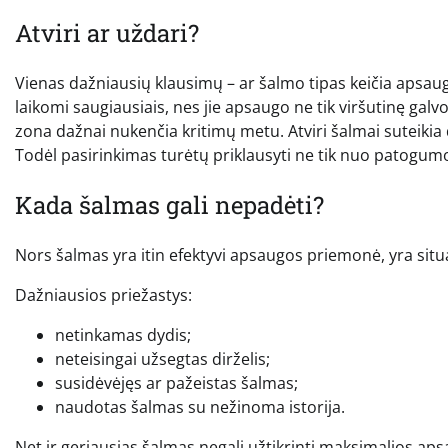
Atviri ar uždari?
Vienas dažniausių klausimų – ar šalmo tipas keičia apsaugo
laikomi saugiausiais, nes jie apsaugo ne tik viršutinę galvo
zona dažnai nukenčia kritimų metu. Atviri šalmai suteik
Todėl pasirinkimas turėtų priklausyti ne tik nuo patogumo,
Kada šalmas gali nepadėti?
Nors šalmas yra itin efektyvi apsaugos priemonė, yra situ
Dažniausios priežastys:
netinkamas dydis;
neteisingai užsegtas dirželis;
susidėvėjęs ar pažeistas šalmas;
naudotas šalmas su nežinoma istorija.
Net ir geriausias šalmas negali užtikrinti maksimalios apsa