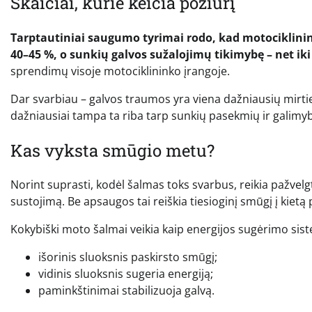
Skaičiai, kurie keičia požiūrį
Tarptautiniai saugumo tyrimai rodo, kad motociklin
40–45 %, o sunkių galvos sužalojimų tikimybę – net iki
sprendimų visoje motociklininko įrangoje.
Dar svarbiau – galvos traumos yra viena dažniausių mirtie
dažniausiai tampa ta riba tarp sunkių pasekmių ir galimyb
Kas vyksta smūgio metu?
Norint suprasti, kodėl šalmas toks svarbus, reikia pažvelgt
sustojimą. Be apsaugos tai reiškia tiesioginį smūgį į kietą 
Kokybiški moto šalmai veikia kaip energijos sugėrimo sis
išorinis sluoksnis paskirsto smūgį;
vidinis sluoksnis sugeria energiją;
paminkštinimai stabilizuoja galvą.