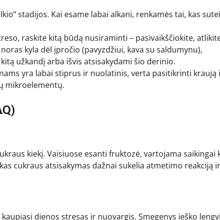
alkio“ stadijos. Kai esame labai alkani, renkamės tai, kas sute
eso, raskite kitą būdą nusiraminti – pasivaikščiokite, atlikit
 noras kyla dėl įpročio (pavyzdžiui, kava su saldumynu),
 kitą užkandį arba išvis atsisakydami šio derinio.
ms yra labai stiprus ir nuolatinis, verta pasitikrinti kraują 
bių mikroelementų.
AQ)
kraus kiekį. Vaisiuose esanti fruktozė, vartojama saikingai 
as cukraus atsisakymas dažnai sukelia atmetimo reakciją i
, kaupiasi dienos stresas ir nuovargis. Smegenys ieško lengv