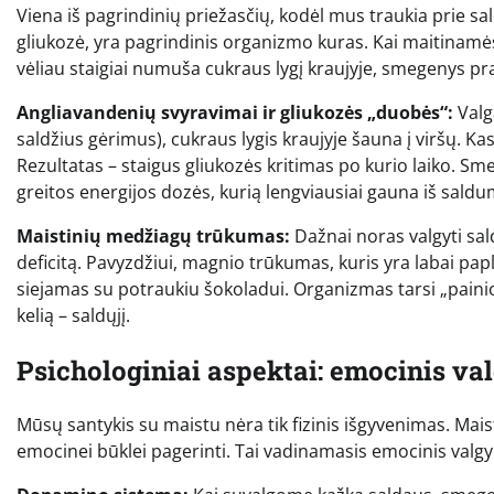
Viena iš pagrindinių priežasčių, kodėl mus traukia prie sal
gliukozė, yra pagrindinis organizmo kuras. Kai maitinamės
vėliau staigiai numuša cukraus lygį kraujyje, smegenys pr
Angliavandenių svyravimai ir gliukozės „duobės“:
Valg
saldžius gėrimus), cukraus lygis kraujyje šauna į viršų. Kaso
Rezultatas – staigus gliukozės kritimas po kurio laiko. 
greitos energijos dozės, kurią lengviausiai gauna iš sald
Maistinių medžiagų trūkumas:
Dažnai noras valgyti sal
deficitą. Pavyzdžiui, magnio trūkumas, kuris yra labai papl
siejamas su potraukiu šokoladui. Organizmas tarsi „painioj
kelią – saldųjį.
Psichologiniai aspektai: emocinis va
Mūsų santykis su maistu nėra tik fizinis išgyvenimas. Mais
emocinei būklei pagerinti. Tai vadinamasis emocinis valg