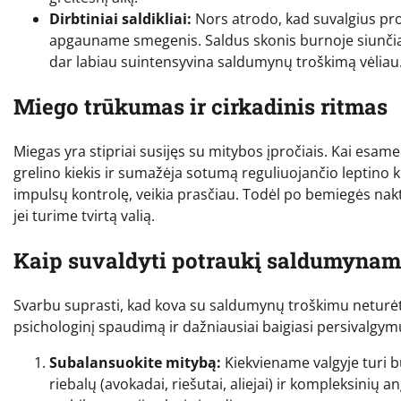
Dirbtiniai saldikliai:
Nors atrodo, kad suvalgius pro
apgauname smegenis. Saldus skonis burnoje siunčia 
dar labiau suintensyvina saldumynų troškimą vėliau
Miego trūkumas ir cirkadinis ritmas
Miegas yra stipriai susijęs su mitybos įpročiais. Kai esa
grelino kiekis ir sumažėja sotumą reguliuojančio leptino k
impulsų kontrolę, veikia prasčiau. Todėl po bemiegės nakti
jei turime tvirtą valią.
Kaip suvaldyti potraukį saldumynam
Svarbu suprasti, kad kova su saldumynų troškimu neturėtų
psichologinį spaudimą ir dažniausiai baigiasi persivalgym
Subalansuokite mitybą:
Kiekviename valgyje turi bū
riebalų (avokadai, riešutai, aliejai) ir kompleksinių 