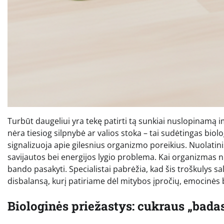
Turbūt daugeliui yra tekę patirti tą sunkiai nuslopinamą i
nėra tiesiog silpnybė ar valios stoka – tai sudėtingas biol
signalizuoja apie gilesnius organizmo poreikius. Nuolatini
savijautos bei energijos lygio problema. Kai organizmas nuola
bando pasakyti. Specialistai pabrėžia, kad šis troškulys sa
disbalansą, kurį patiriame dėl mitybos įpročių, emocinės
Biologinės priežastys: cukraus „badas