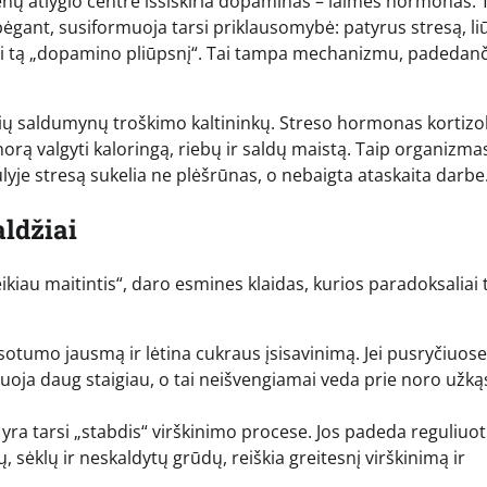
ų atlygio centre išsiskiria dopaminas – laimės hormonas. 
ėgant, susiformuoja tarsi priklausomybė: patyrus stresą, li
ti tą „dopamino pliūpsnį“. Tai tampa mechanizmu, padedan
usių saldumynų troškimo kaltininkų. Streso hormonas kortizol
orą valgyti kaloringą, riebų ir saldų maistą. Taip organizma
ulyje stresą sukelia ne plėšrūnas, o nebaigta ataskaita darbe
aldžiai
iau maitintis“, daro esmines klaidas, kurios paradoksaliai t
sotumo jausmą ir lėtina cukraus įsisavinimą. Jei pusryčiuose
ruoja daug staigiau, o tai neišvengiamai veda prie noro užką
yra tarsi „stabdis“ virškinimo procese. Jos padeda reguliuot
, sėklų ir neskaldytų grūdų, reiškia greitesnį virškinimą ir