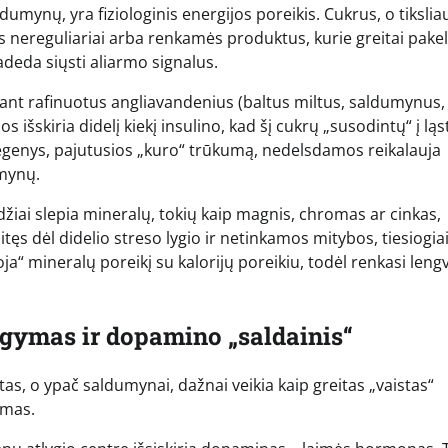
dumynų, yra fiziologinis energijos poreikis. Cukrus, o tikslia
 nereguliariai arba renkamės produktus, kurie greitai pakel
adeda siųsti aliarmo signalus.
ant rafinuotus angliavandenius (baltus miltus, saldumynus,
s išskiria didelį kiekį insulino, kad šį cukrų „susodintų“ į ląs
Smegenys, pajutusios „kuro“ trūkumą, nedelsdamos reikalauja
umynų.
džiai slepia mineralų, tokių kaip magnis, chromas ar cinkas,
itęs dėl didelio streso lygio ir netinkamos mitybos, tiesiogia
a“ mineralų poreikį su kalorijų poreikiu, todėl renkasi leng
lgymas ir dopamino „saldainis“
tas, o ypač saldumynai, dažnai veikia kaip greitas „vaistas“
ymas.