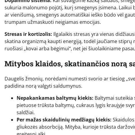
Dopamino sistema:
Kai suvalgome kažką saldaus, smegen
sukuria malonumo pojūtį, kurį smegenys įsimena. Laikui b
ar vienišumą, smegenys automatiškai ieško būdo vėl gau
trumpam užmaskuoti neigiamas emocijas.
Stresas ir kortizolis:
Ilgalaikis stresas yra vienas didžia
skatina organizmą kaupti energiją, todėl jaučiame stiprų n
ruošiasi „kovai arba bėgimui“, net jei šiuolaikiniame pasa
Mitybos klaidos, skatinančios norą s
Daugelis žmonių, norėdami numesti svorio ar tiesiog „sveik
padidina norą valgyti saldumynus.
Nepakankamas baltymų kiekis:
Baltymai suteikia 
pietuose trūksta baltymų, cukraus lygis kraujyje svy
saldžiai.
Per mažas skaidulinių medžiagų kiekis:
Skaidulos 
gliukozės absorbciją. Mityba, kurioje trūksta daržovių
greitesnį alkį.