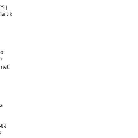
iesų
ai tik
no
už
 net
na
ųjų
s