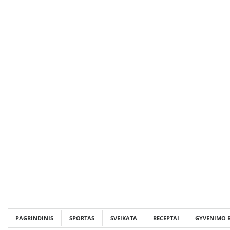
Skip
to
content
PAGRINDINIS
SPORTAS
SVEIKATA
RECEPTAI
GYVENIMO 