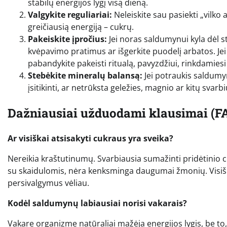
stabilų energijos lygį visą dieną.
Valgykite reguliariai:
Neleiskite sau pasiekti „vilko 
greičiausią energiją – cukrų.
Pakeiskite įpročius:
Jei noras saldumynui kyla dėl str
kvėpavimo pratimus ar išgerkite puodelį arbatos. Jei
pabandykite pakeisti ritualą, pavyzdžiui, rinkdamiesi
Stebėkite mineralų balansą:
Jei potraukis saldumyna
įsitikinti, ar netrūksta geležies, magnio ar kitų svar
Dažniausiai užduodami klausimai (F
Ar visiškai atsisakyti cukraus yra sveika?
Nereikia kraštutinumų. Svarbiausia sumažinti pridėtinio cu
su skaidulomis, nėra kenksminga daugumai žmonių. Visišk
persivalgymus vėliau.
Kodėl saldumynų labiausiai norisi vakarais?
Vakare organizme natūraliai mažėja energijos lygis, be to