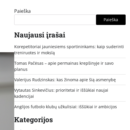
Paieška
Paieška
Naujausi įrašai
Korepetitoriai jauniesiems sportininkams: kaip suderinti
treniruotes ir mokslą
Tomas Pačėsas – apie permainas krepšinyje ir savo
planus
Valerijus Rudzinskas: kas žinoma apie šią asmenybę
Vytautas Sinkevičius: prioritetai ir iššūkiai naujai
kadencijai
Anglijos futbolo klubų užkulisiai: iššūkiai ir ambicijos
Kategorijos