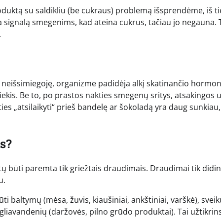
duktą su saldikliu (be cukraus) problemą išsprendėme, iš t
signalą smegenims, kad ateina cukrus, tačiau jo negauna. T
.
me neišsimiegoję, organizme padidėja alkį skatinančio hormo
iekis. Be to, po prastos nakties smegenų sritys, atsakingos 
es „atsilaikyti“ prieš bandelę ar šokoladą yra daug sunkiau,
s?
 būti paremta tik griežtais draudimais. Draudimai tik didi
u.
ti baltymų (mėsa, žuvis, kiaušiniai, ankštiniai, varškė), sveik
angliavandenių (daržovės, pilno grūdo produktai). Tai užtikrin