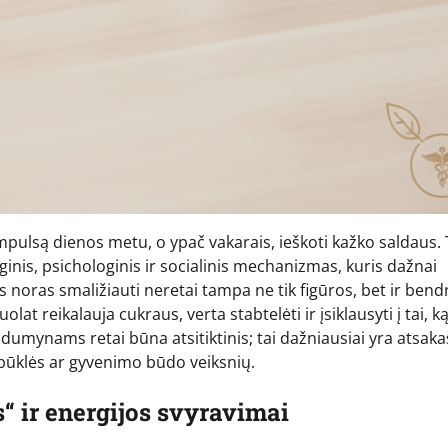
mpulsą dienos metu, o ypač vakarais, ieškoti kažko saldaus. 
oginis, psichologinis ir socialinis mechanizmas, kuris dažnai
s noras smaližiauti neretai tampa ne tik figūros, bet ir bend
t reikalauja cukraus, verta stabtelėti ir įsiklausyti į tai, ką 
ldumynams retai būna atsitiktinis; tai dažniausiai yra atsakas
 būklės ar gyvenimo būdo veiksnių.
“ ir energijos svyravimai