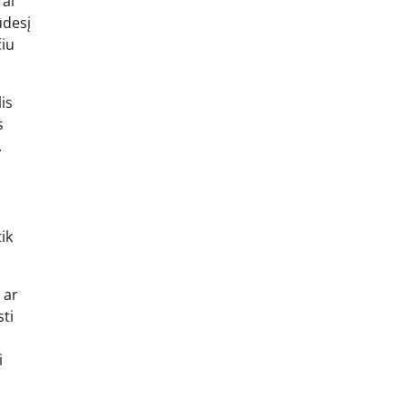
Tai
ūdesį
čiu
is
s
.
ik
 ar
sti
i