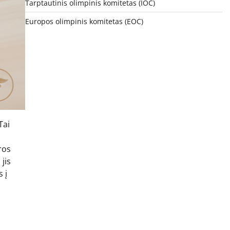
Tarptautinis olimpinis komitetas (IOC)
Europos olimpinis komitetas (EOC)
Tai
ros
jis
 į