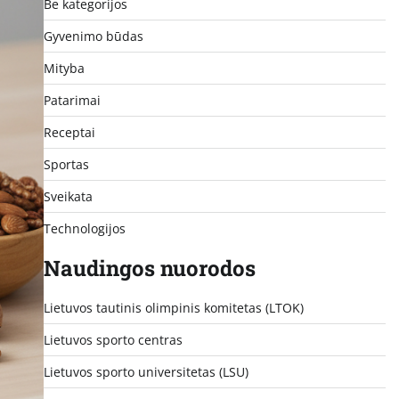
Be kategorijos
Gyvenimo būdas
Mityba
Patarimai
Receptai
Sportas
Sveikata
Technologijos
Naudingos nuorodos
Lietuvos tautinis olimpinis komitetas (LTOK)
Lietuvos sporto centras
Lietuvos sporto universitetas (LSU)