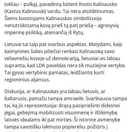
(vėliau – pulką), pavadintą būtent Kosto Kalinausko
(Kastus Kalinouski) vardu. Tai nėra atsitiktinumas.
Šiems kovotojams Kalinauskas simbolizuoja
nenutrūkstamą kovą prieš tą patį priešą – agresyvią
imperinę politiką, ateinančią iš Rytų.
Lietuvai tai taip pat svarbus aspektas. Matydami, kaip
kaimyninės šalies piliečiai renkasi Kalinauską savo
vėliavnešiu kovoje už demokratiją, lietuviai vis labiau
supranta, kad LDK paveldas nėra tik muziejinė vertybė.
Tai gyvas vertybinis pamatas, leidžiantis kurti
regioninius aljansus.
Diskusija, ar Kalinauskas yra labiau lietuvis, ar
baltarusis, pamažu tampa antraeile. Svarbiausia tampa
tai, ką jis reprezentuoja: drąsą pasipriešinti didesnei
jėgai, gebėjimą mobilizuoti visuomenę ir ištikimybę
laisvės idealams iki pat mirties. Ši istorinė asmenybė
tampa savotišku lakmuso popierėliu: požiūris į