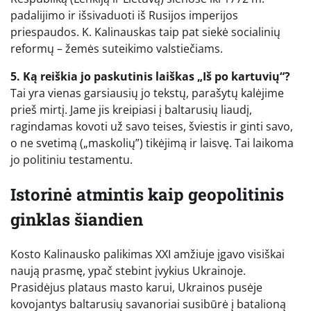
padalijimo ir išsivaduoti iš Rusijos imperijos
priespaudos. K. Kalinauskas taip pat siekė socialinių
reformų – žemės suteikimo valstiečiams.
5. Ką reiškia jo paskutinis laiškas „Iš po kartuvių“?
Tai yra vienas garsiausių jo tekstų, parašytų kalėjime
prieš mirtį. Jame jis kreipiasi į baltarusių liaudį,
ragindamas kovoti už savo teises, šviestis ir ginti savo,
o ne svetimą („maskolių”) tikėjimą ir laisvę. Tai laikoma
jo politiniu testamentu.
Istorinė atmintis kaip geopolitinis
ginklas šiandien
Kosto Kalinausko palikimas XXI amžiuje įgavo visiškai
naują prasmę, ypač stebint įvykius Ukrainoje.
Prasidėjus plataus masto karui, Ukrainos pusėje
kovojantys baltarusių savanoriai susibūrė į batalioną