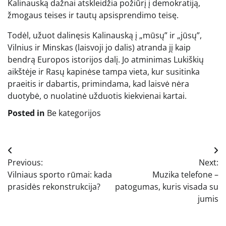
Kalinauską dažnai atskleidžia požiūrį į demokratiją,
žmogaus teises ir tautų apsisprendimo teisę.
Todėl, užuot dalinęsis Kalinauską į „mūsų” ir „jūsų”,
Vilnius ir Minskas (laisvoji jo dalis) atranda jį kaip
bendrą Europos istorijos dalį. Jo atminimas Lukiškių
aikštėje ir Rasų kapinėse tampa vieta, kur susitinka
praeitis ir dabartis, primindama, kad laisvė nėra
duotybė, o nuolatinė užduotis kiekvienai kartai.
Posted in
Be kategorijos
Navigacija
Previous:
Next:
tarp
Vilniaus sporto rūmai: kada
Muzika telefone –
įrašų
prasidės rekonstrukcija?
patogumas, kuris visada su
jumis