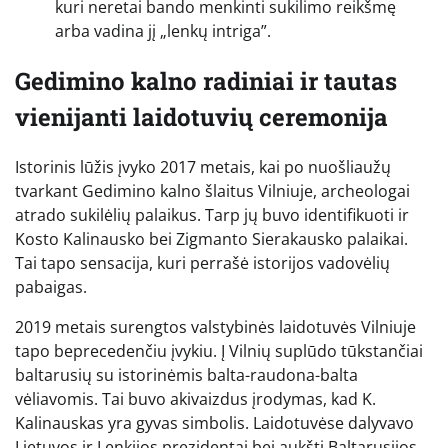
kuri neretai bando menkinti sukilimo reikšmę
arba vadina jį „lenkų intriga”.
Gedimino kalno radiniai ir tautas
vienijanti laidotuvių ceremonija
Istorinis lūžis įvyko 2017 metais, kai po nuošliaužų
tvarkant Gedimino kalno šlaitus Vilniuje, archeologai
atrado sukilėlių palaikus. Tarp jų buvo identifikuoti ir
Kosto Kalinausko bei Zigmanto Sierakausko palaikai.
Tai tapo sensacija, kuri perrašė istorijos vadovėlių
pabaigas.
2019 metais surengtos valstybinės laidotuvės Vilniuje
tapo beprecedenčiu įvykiu. Į Vilnių suplūdo tūkstančiai
baltarusių su istorinėmis balta-raudona-balta
vėliavomis. Tai buvo akivaizdus įrodymas, kad K.
Kalinauskas yra gyvas simbolis. Laidotuvėse dalyvavo
Lietuvos ir Lenkijos prezidentai bei aukšti Baltarusijos