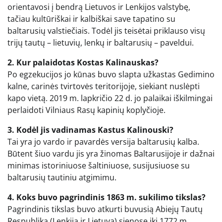
orientavosi į bendrą Lietuvos ir Lenkijos valstybę,
tačiau kultūriškai ir kalbiškai save tapatino su
baltarusių valstiečiais. Todėl jis teisėtai priklauso visų
trijų tautų – lietuvių, lenkų ir baltarusių – paveldui.
2. Kur palaidotas Kostas Kalinauskas?
Po egzekucijos jo kūnas buvo slapta užkastas Gedimino
kalne, carinės tvirtovės teritorijoje, siekiant nuslėpti
kapo vietą. 2019 m. lapkričio 22 d. jo palaikai iškilmingai
perlaidoti Vilniaus Rasų kapinių koplyčioje.
3. Kodėl jis vadinamas Kastus Kalinouski?
Tai yra jo vardo ir pavardės versija baltarusių kalba.
Būtent šiuo vardu jis yra žinomas Baltarusijoje ir dažnai
minimas istoriniuose šaltiniuose, susijusiuose su
baltarusių tautiniu atgimimu.
4. Koks buvo pagrindinis 1863 m. sukilimo tikslas?
Pagrindinis tikslas buvo atkurti buvusią Abiejų Tautų
Respubliką (Lenkiją ir Lietuvą) sienose iki 1772 m.