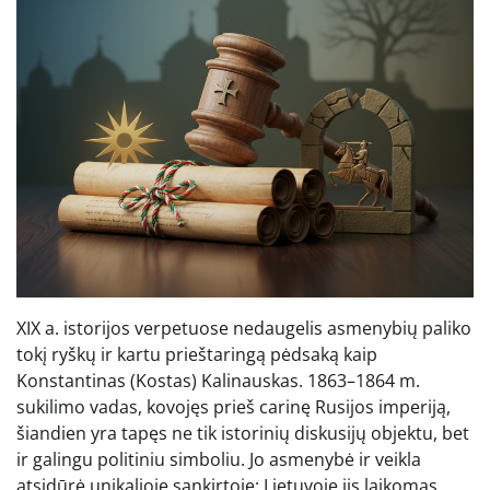
XIX a. istorijos verpetuose nedaugelis asmenybių paliko
tokį ryškų ir kartu prieštaringą pėdsaką kaip
Konstantinas (Kostas) Kalinauskas. 1863–1864 m.
sukilimo vadas, kovojęs prieš carinę Rusijos imperiją,
šiandien yra tapęs ne tik istorinių diskusijų objektu, bet
ir galingu politiniu simboliu. Jo asmenybė ir veikla
atsidūrė unikalioje sankirtoje: Lietuvoje jis laikomas