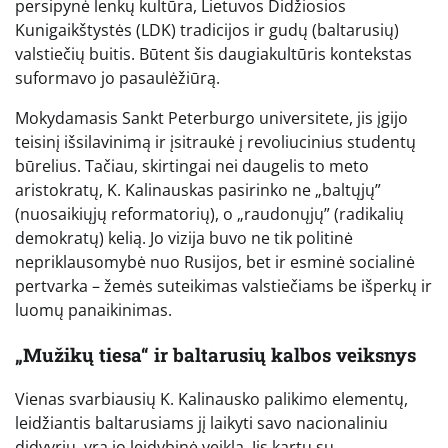
persipynė lenkų kultūra, Lietuvos Didžiosios
Kunigaikštystės (LDK) tradicijos ir gudų (baltarusių)
valstiečių buitis. Būtent šis daugiakultūris kontekstas
suformavo jo pasaulėžiūrą.
Mokydamasis Sankt Peterburgo universitete, jis įgijo
teisinį išsilavinimą ir įsitraukė į revoliucinius studentų
būrelius. Tačiau, skirtingai nei daugelis to meto
aristokratų, K. Kalinauskas pasirinko ne „baltųjų”
(nuosaikiųjų reformatorių), o „raudonųjų” (radikalių
demokratų) kelią. Jo vizija buvo ne tik politinė
nepriklausomybė nuo Rusijos, bet ir esminė socialinė
pertvarka – žemės suteikimas valstiečiams be išperkų ir
luomų panaikinimas.
„Mužikų tiesa“ ir baltarusių kalbos veiksnys
Vienas svarbiausių K. Kalinausko palikimo elementų,
leidžiantis baltarusiams jį laikyti savo nacionaliniu
didvyriu, yra jo leidybinė veikla. Jis kartu su