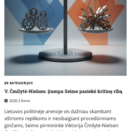
BE KATEGORIJOS
V. Čmilytė-Nielsen: įtampa Seime pasiekė kritinę ribą
2026 2 Kovo
Lietuvos politinėje arenoje vis dažniau skambant
aštrioms replikoms ir nesibaigiant procedūriniams
ginčams, Seimo pirmininkė Viktorija Čmilytė-Nielsen