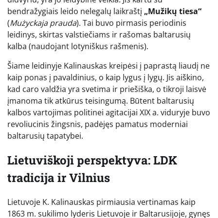
bendražygiais leido nelegalų laikraštį
„Mužikų tiesa“
(
Mużyckaja prauda
). Tai buvo pirmasis periodinis
leidinys, skirtas valstiečiams ir rašomas baltarusių
kalba (naudojant lotyniškus rašmenis).
Šiame leidinyje Kalinauskas kreipėsi į paprastą liaudį ne
kaip ponas į pavaldinius, o kaip lygus į lygų. Jis aiškino,
kad caro valdžia yra svetima ir priešiška, o tikroji laisvė
įmanoma tik atkūrus teisingumą. Būtent baltarusių
kalbos vartojimas politinei agitacijai XIX a. viduryje buvo
revoliucinis žingsnis, padėjęs pamatus moderniai
baltarusių tapatybei.
Lietuviškoji perspektyva: LDK
tradicija ir Vilnius
Lietuvoje K. Kalinauskas pirmiausia vertinamas kaip
1863 m. sukilimo lyderis Lietuvoje ir Baltarusijoje, gynęs