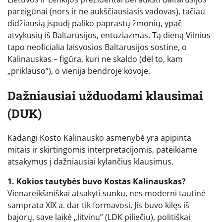
pareigūnai (nors ir ne aukščiausiasis vadovas), tačiau
didžiausią įspūdį paliko paprastų žmonių, ypač
atvykusių iš Baltarusijos, entuziazmas. Tą dieną Vilnius
tapo neoficialia laisvosios Baltarusijos sostine, o
Kalinauskas – figūra, kuri ne skaldo (dėl to, kam
„priklauso”), o vienija bendroje kovoje.
Dažniausiai užduodami klausimai
(DUK)
Kadangi Kosto Kalinausko asmenybė yra apipinta
mitais ir skirtingomis interpretacijomis, pateikiame
atsakymus į dažniausiai kylančius klausimus.
1. Kokios tautybės buvo Kostas Kalinauskas?
Vienareikšmiškai atsakyti sunku, nes moderni tautinė
samprata XIX a. dar tik formavosi. Jis buvo kilęs iš
bajorų, save laikė „litvinu” (LDK piliečiu), politiškai