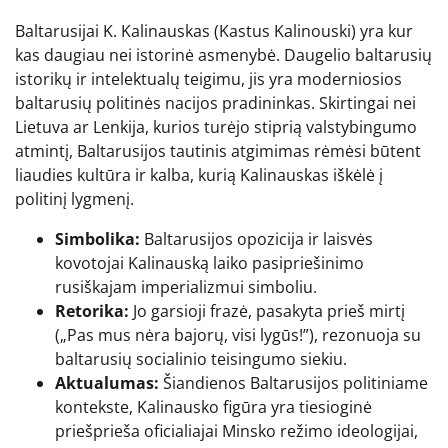
Baltarusijai K. Kalinauskas (Kastus Kalinouski) yra kur
kas daugiau nei istorinė asmenybė. Daugelio baltarusių
istorikų ir intelektualų teigimu, jis yra moderniosios
baltarusių politinės nacijos pradininkas. Skirtingai nei
Lietuva ar Lenkija, kurios turėjo stiprią valstybingumo
atmintį, Baltarusijos tautinis atgimimas rėmėsi būtent
liaudies kultūra ir kalba, kurią Kalinauskas iškėlė į
politinį lygmenį.
Simbolika:
Baltarusijos opozicija ir laisvės
kovotojai Kalinauską laiko pasipriešinimo
rusiškajam imperializmui simboliu.
Retorika:
Jo garsioji frazė, pasakyta prieš mirtį
(„Pas mus nėra bajorų, visi lygūs!”), rezonuoja su
baltarusių socialinio teisingumo siekiu.
Aktualumas:
Šiandienos Baltarusijos politiniame
kontekste, Kalinausko figūra yra tiesioginė
priešprieša oficialiajai Minsko režimo ideologijai,