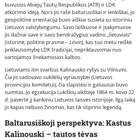
buvusios Abiejų Tautų Respublikos (ATR) ir LDK
atkūrimo idėją. Nors jis rašė baltarusiškai ir lenkiškai, jo
geopolitinė orientacija buvo aiškiai susieta su istoriniu
Lietuvos valstybingumu. Savo laiškuose ir įsakymuose
jis dažnai save ir savo bendražygius vadino „lietuviais”
(istorine, politine prasme –
Litvin
), kas tuo metu reiškė
priklausomybę LDK tradicijai, nepriklausomai nuo
vartojamos šnekamosios kalbos.
Lietuviams itin svarbus Kalinausko ryšys su Vilniumi.
Čia jis vadovavo sukilėlių vyriausybei (Lietuvos
provincijos komitetui), čia slapstėsi ir galiausiai buvo
suimtas. Jo egzekucija Lukiškių aikštėje 1864 m. kovo 22
d. pavertė jį kankiniu Lietuvos laisvės istorijoje. Ilgą laiką
jo kapas nebuvo žinomas, kas tik stiprino legendą.
Baltarusiškoji perspektyva: Kastus
Kalinouski – tautos tėvas