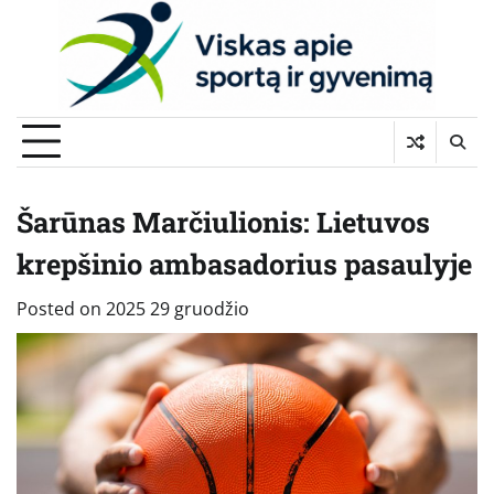
Skip
to
content
Šarūnas Marčiulionis: Lietuvos
krepšinio ambasadorius pasaulyje
Posted on
2025 29 gruodžio