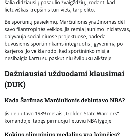
šalia didžiausių pasaulio žvaigždžių, įrodant, kad
lietuviškas krepšinis turi vietą tarp elito.
Be sportinių pasiekimų, Marčiulionis yra žinomas dėl
savo filantropinės veiklos. Jis remia jaunimo iniciatyvas,
dalyvauja socialiniuose projektuose, padeda
buvusiems sportininkams integruotis į gyvenimą po
karjeros. Jo veikla rodo, kad sportininko misija
nesibaigia kartu su paskutiniu švilpuku aikštėje.
Dažniausiai užduodami klausimai
(DUK)
Kada Šarūnas Marčiulionis debiutavo NBA?
Jis debiutavo 1989 metais „Golden State Warriors“
komandoje, tapęs pirmuoju lietuviu NBA lygoje.
Kokius olimpinius medalius yra laimėjęs?