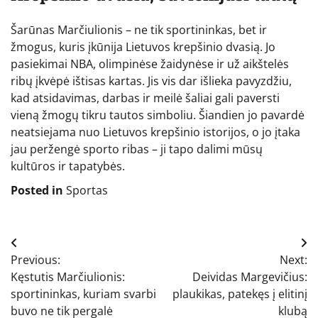
Šarūnas Marčiulionis – ne tik sportininkas, bet ir
žmogus, kuris įkūnija Lietuvos krepšinio dvasią. Jo
pasiekimai NBA, olimpinėse žaidynėse ir už aikštelės
ribų įkvėpė ištisas kartas. Jis vis dar išlieka pavyzdžiu,
kad atsidavimas, darbas ir meilė šaliai gali paversti
vieną žmogų tikru tautos simboliu. Šiandien jo pavardė
neatsiejama nuo Lietuvos krepšinio istorijos, o jo įtaka
jau peržengė sporto ribas – ji tapo dalimi mūsų
kultūros ir tapatybės.
Posted in
Sportas
Navigacija
Previous:
Next:
tarp
Kęstutis Marčiulionis:
Deividas Margevičius:
įrašų
sportininkas, kuriam svarbi
plaukikas, patekęs į elitinį
buvo ne tik pergalė
klubą