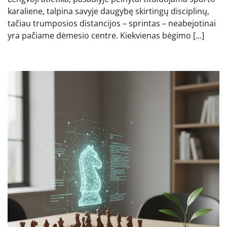
karaliene, talpina savyje daugybę skirtingų disciplinų,
tačiau trumposios distancijos – sprintas – neabejotinai
yra pačiame dėmesio centre. Kiekvienas bėgimo […]