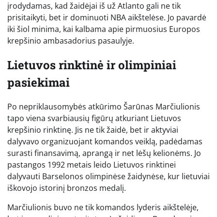
įrodydamas, kad žaidėjai iš už Atlanto gali ne tik
prisitaikyti, bet ir dominuoti NBA aikštelėse. Jo pavardė
iki šiol minima, kai kalbama apie pirmuosius Europos
krepšinio ambasadorius pasaulyje.
Lietuvos rinktinė ir olimpiniai
pasiekimai
Po nepriklausomybės atkūrimo Šarūnas Marčiulionis
tapo viena svarbiausių figūrų atkuriant Lietuvos
krepšinio rinktinę. Jis ne tik žaidė, bet ir aktyviai
dalyvavo organizuojant komandos veiklą, padėdamas
surasti finansavimą, aprangą ir net lėšų kelionėms. Jo
pastangos 1992 metais leido Lietuvos rinktinei
dalyvauti Barselonos olimpinėse žaidynėse, kur lietuviai
iškovojo istorinį bronzos medalį.
Marčiulionis buvo ne tik komandos lyderis aikštelėje,