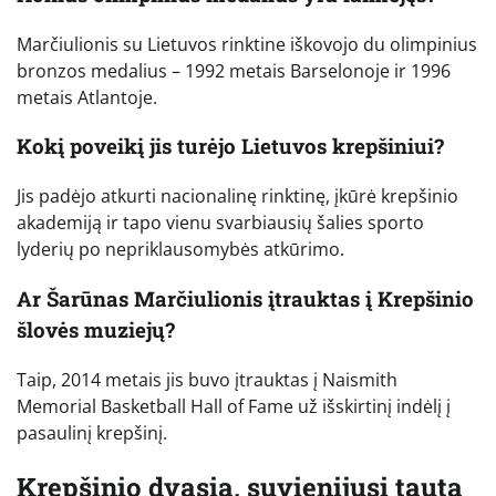
Marčiulionis su Lietuvos rinktine iškovojo du olimpinius
bronzos medalius – 1992 metais Barselonoje ir 1996
metais Atlantoje.
Kokį poveikį jis turėjo Lietuvos krepšiniui?
Jis padėjo atkurti nacionalinę rinktinę, įkūrė krepšinio
akademiją ir tapo vienu svarbiausių šalies sporto
lyderių po nepriklausomybės atkūrimo.
Ar Šarūnas Marčiulionis įtrauktas į Krepšinio
šlovės muziejų?
Taip, 2014 metais jis buvo įtrauktas į Naismith
Memorial Basketball Hall of Fame už išskirtinį indėlį į
pasaulinį krepšinį.
Krepšinio dvasia, suvienijusi tautą