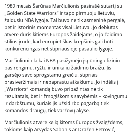
1989 metais Šarūnas Marčiulionis pasirašė sutartį su
„Golden State Warriors“ ir tapo pirmuoju lietuviu,
žaidusiu NBA lygoje. Tai buvo ne tik asmeninė pergalė,
bet ir istorinis momentas visai Lietuvai. Jo debiutas
atvėrė duris kitiems Europos žaidėjams, o jo žaidimo
stilius įrodė, kad europietiškas krepšinis gali būti
konkurencingas net stipriausioje pasaulio lygoje.
Marčiulionio laikai NBA pasižymėjo įspūdingu fiziniu
pasirengimu, ryžtu ir unikaliu žaidimo braižu. Jis
garsėjo savo sprogstamu greičiu, stipriais
prasiveržimais ir nepaprastu atkaklumu. Jo indėlis į
„Warriors“ komandą buvo pripažintas ne tik
rezultatais, bet ir žmogiškomis savybėmis – kovingumu
ir darbštumu, kuriais jis užsidirbo pagarbą tiek
komandos draugų, tiek varžovų akyse.
Marčiulionis atvėrė kelią kitoms Europos žvaigždėms,
tokioms kaip Arvydas Sabonis ar Dražen Petrović,