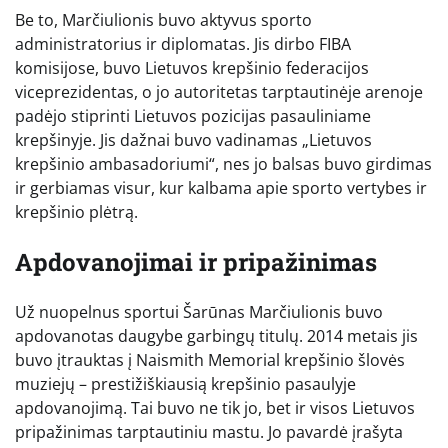
Be to, Marčiulionis buvo aktyvus sporto
administratorius ir diplomatas. Jis dirbo FIBA
komisijose, buvo Lietuvos krepšinio federacijos
viceprezidentas, o jo autoritetas tarptautinėje arenoje
padėjo stiprinti Lietuvos pozicijas pasauliniame
krepšinyje. Jis dažnai buvo vadinamas „Lietuvos
krepšinio ambasadoriumi“, nes jo balsas buvo girdimas
ir gerbiamas visur, kur kalbama apie sporto vertybes ir
krepšinio plėtrą.
Apdovanojimai ir pripažinimas
Už nuopelnus sportui Šarūnas Marčiulionis buvo
apdovanotas daugybe garbingų titulų. 2014 metais jis
buvo įtrauktas į Naismith Memorial krepšinio šlovės
muziejų – prestižiškiausią krepšinio pasaulyje
apdovanojimą. Tai buvo ne tik jo, bet ir visos Lietuvos
pripažinimas tarptautiniu mastu. Jo pavardė įrašyta