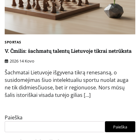
SPORTAS
V. Čmilis: šachmatų talentų Lietuvoje tikrai netrūksta
2026 14 Kovo
Šachmatai Lietuvoje išgyvena tikrą renesansą, o
susidomėjimas šiuo intelektualiu sportu nuolat auga
ne tik didmiesčiuose, bet ir regionuose. Nors mūsų
šalis istoriškai visada turėjo gilias […]
Paieška
Paieška