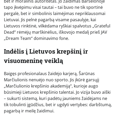
bet ir moralinis autoritetas. Jo žaidimas Barselonoje
tapo įkvėpimu visai tautai – tai buvo ne tik sportinė
pergalė, bet ir simbolinis laimėjimas nepriklausomai
Lietuvai. Jis pelnė pagarbą visame pasaulyje, kai
Lietuvos rinktinė, vilkėdama ryškiai spalvotus „Grateful
Dead“ rėmėjų marškinėlius, iškovojo medalį prieš JAV
„Dream Team“ dominavimo fone.
Indėlis į Lietuvos krepšinį ir
visuomeninę veiklą
Baigęs profesionalaus žaidėjo karjerą, Šarūnas
Marčiulionis nenuėjo nuo sporto. Jis įkūrė garsųjį
„Marčiulionio krepšinio akademiją“, kurioje augo
būsimieji Lietuvos krepšinio talentai. Jo vizija buvo aiški
– sukurti sistemą, kuri padėtų jauniems žaidėjams ne
tik tobulinti įgūdžius, bet ir ugdyti vertybes: darbštumą,
pagarbą ir meilę žaidimui.