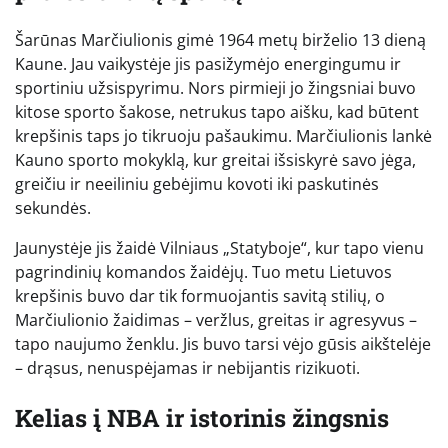
Šarūnas Marčiulionis gimė 1964 metų birželio 13 dieną
Kaune. Jau vaikystėje jis pasižymėjo energingumu ir
sportiniu užsispyrimu. Nors pirmieji jo žingsniai buvo
kitose sporto šakose, netrukus tapo aišku, kad būtent
krepšinis taps jo tikruoju pašaukimu. Marčiulionis lankė
Kauno sporto mokyklą, kur greitai išsiskyrė savo jėga,
greičiu ir neeiliniu gebėjimu kovoti iki paskutinės
sekundės.
Jaunystėje jis žaidė Vilniaus „Statyboje“, kur tapo vienu
pagrindinių komandos žaidėjų. Tuo metu Lietuvos
krepšinis buvo dar tik formuojantis savitą stilių, o
Marčiulionio žaidimas – veržlus, greitas ir agresyvus –
tapo naujumo ženklu. Jis buvo tarsi vėjo gūsis aikštelėje
– drąsus, nenuspėjamas ir nebijantis rizikuoti.
Kelias į NBA ir istorinis žingsnis