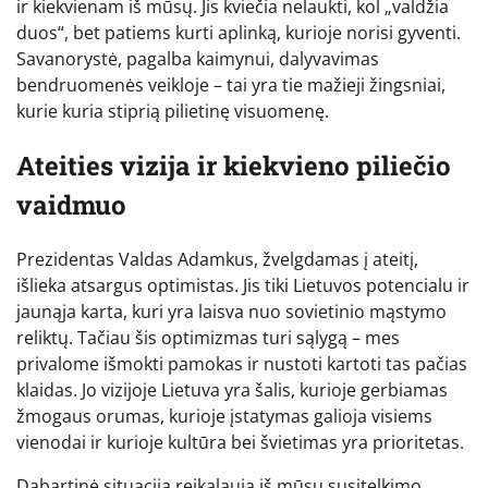
ir kiekvienam iš mūsų. Jis kviečia nelaukti, kol „valdžia
duos“, bet patiems kurti aplinką, kurioje norisi gyventi.
Savanorystė, pagalba kaimynui, dalyvavimas
bendruomenės veikloje – tai yra tie mažieji žingsniai,
kurie kuria stiprią pilietinę visuomenę.
Ateities vizija ir kiekvieno piliečio
vaidmuo
Prezidentas Valdas Adamkus, žvelgdamas į ateitį,
išlieka atsargus optimistas. Jis tiki Lietuvos potencialu ir
jaunąja karta, kuri yra laisva nuo sovietinio mąstymo
reliktų. Tačiau šis optimizmas turi sąlygą – mes
privalome išmokti pamokas ir nustoti kartoti tas pačias
klaidas. Jo vizijoje Lietuva yra šalis, kurioje gerbiamas
žmogaus orumas, kurioje įstatymas galioja visiems
vienodai ir kurioje kultūra bei švietimas yra prioritetas.
Dabartinė situacija reikalauja iš mūsų susitelkimo,