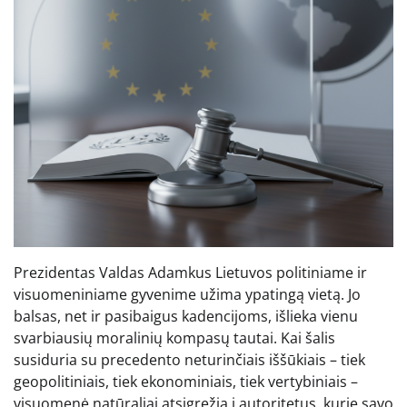
Prezidentas Valdas Adamkus Lietuvos politiniame ir
visuomeniniame gyvenime užima ypatingą vietą. Jo
balsas, net ir pasibaigus kadencijoms, išlieka vienu
svarbiausių moralinių kompasų tautai. Kai šalis
susiduria su precedento neturinčiais iššūkiais – tiek
geopolitiniais, tiek ekonominiais, tiek vertybiniais –
visuomenė natūraliai atsigręžia į autoritetus, kurie savo