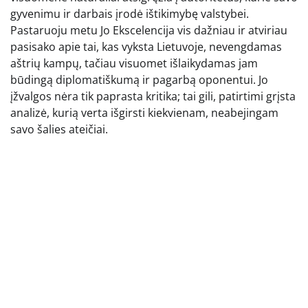
gyvenimu ir darbais įrodė ištikimybę valstybei.
Pastaruoju metu Jo Ekscelencija vis dažniau ir atviriau
pasisako apie tai, kas vyksta Lietuvoje, nevengdamas
aštrių kampų, tačiau visuomet išlaikydamas jam
būdingą diplomatiškumą ir pagarbą oponentui. Jo
įžvalgos nėra tik paprasta kritika; tai gili, patirtimi grįsta
analizė, kurią verta išgirsti kiekvienam, neabejingam
savo šalies ateičiai.