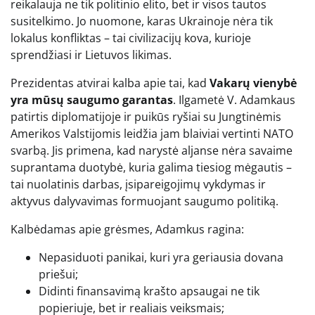
reikalauja ne tik politinio elito, bet ir visos tautos
susitelkimo. Jo nuomone, karas Ukrainoje nėra tik
lokalus konfliktas – tai civilizacijų kova, kurioje
sprendžiasi ir Lietuvos likimas.
Prezidentas atvirai kalba apie tai, kad
Vakarų vienybė
yra mūsų saugumo garantas
. Ilgametė V. Adamkaus
patirtis diplomatijoje ir puikūs ryšiai su Jungtinėmis
Amerikos Valstijomis leidžia jam blaiviai vertinti NATO
svarbą. Jis primena, kad narystė aljanse nėra savaime
suprantama duotybė, kuria galima tiesiog mėgautis –
tai nuolatinis darbas, įsipareigojimų vykdymas ir
aktyvus dalyvavimas formuojant saugumo politiką.
Kalbėdamas apie grėsmes, Adamkus ragina:
Nepasiduoti panikai, kuri yra geriausia dovana
priešui;
Didinti finansavimą krašto apsaugai ne tik
popieriuje, bet ir realiais veiksmais;