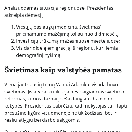
Analizuodamas situaciją regionuose, Prezidentas
atkreipia dėmesį į:
Viešųjų paslaugų (medicina, švietimas)
prieinamumo mažėjimą toliau nuo didmiesčių;
Investicijų trūkumą mažesniuose miesteliuose;
Vis dar didelę emigraciją iš regionų, kuri lemia
demografinį nykimą.
Švietimas kaip valstybės pamatas
Viena jautriausių temų Valdui Adamkui visada buvo
švietimas. Jis atvirai kritikuoja nesibaigiančias švietimo
reformas, kurios dažnai įneša daugiau chaoso nei
kokybės. Prezidentas pabrėžia, kad mokytojas turi tapti
prestižine figūra visuomenėje ne tik žodžiais, bet ir
realiu atlygiu bei darbo sąlygomis.
Dabartinė situacija, kai trūksta pedagogų, o mokinių