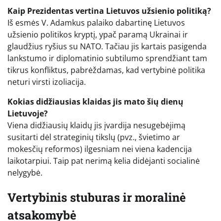
Kaip Prezidentas vertina Lietuvos užsienio politiką?
Iš esmės V. Adamkus palaiko dabartinę Lietuvos
užsienio politikos kryptį, ypač paramą Ukrainai ir
glaudžius ryšius su NATO. Tačiau jis kartais pasigenda
lankstumo ir diplomatinio subtilumo sprendžiant tam
tikrus konfliktus, pabrėždamas, kad vertybinė politika
neturi virsti izoliacija.
Kokias didžiausias klaidas jis mato šių dienų
Lietuvoje?
Viena didžiausių klaidų jis įvardija nesugebėjimą
susitarti dėl strateginių tikslų (pvz., švietimo ar
mokesčių reformos) ilgesniam nei viena kadencija
laikotarpiui. Taip pat nerimą kelia didėjanti socialinė
nelygybė.
Vertybinis stuburas ir moralinė
atsakomybė