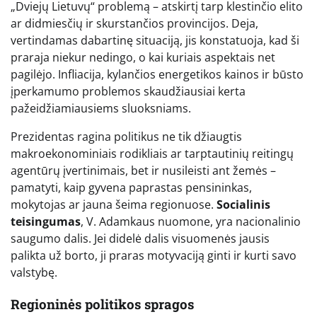
„Dviejų Lietuvų“ problemą – atskirtį tarp klestinčio elito
ar didmiesčių ir skurstančios provincijos. Deja,
vertindamas dabartinę situaciją, jis konstatuoja, kad ši
praraja niekur nedingo, o kai kuriais aspektais net
pagilėjo. Infliacija, kylančios energetikos kainos ir būsto
įperkamumo problemos skaudžiausiai kerta
pažeidžiamiausiems sluoksniams.
Prezidentas ragina politikus ne tik džiaugtis
makroekonominiais rodikliais ar tarptautinių reitingų
agentūrų įvertinimais, bet ir nusileisti ant žemės –
pamatyti, kaip gyvena paprastas pensininkas,
mokytojas ar jauna šeima regionuose.
Socialinis
teisingumas
, V. Adamkaus nuomone, yra nacionalinio
saugumo dalis. Jei didelė dalis visuomenės jausis
palikta už borto, ji praras motyvaciją ginti ir kurti savo
valstybę.
Regioninės politikos spragos