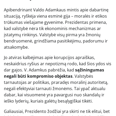
Apibendrinant Valdo Adamkaus mintis apie dabartinę
situaciją, ryškėja viena esminė gija – moralės ir etikos
trūkumas viešajame gyvenime. Prezidentas primena,
kad valstybė nėra tik ekonominis mechanizmas ar
įstatymų rinkinys. Valstybė visų pirma yra žmonių
bendruomenė, grindžiama pasitikėjimu, padorumu ir
atsakomybe.
Jo atviras kalbėjimas apie korupcijos apraiškas,
neskaidrius ryšius ar nepotizmą rodo, kad šios ydos vis
dar gajos. V. Adamkus pabrėžia, kad
sąžiningumas
negali būti kompromiso objektas
. Valstybės
tarnautojas ar politikas, praradęs moralinį autoritetą,
negali efektyviai tarnauti žmonėms. Tai ypač aktualu
dabar, kai visuomenė yra pavargusi nuo skandalų ir
ieško lyderių, kuriais galėtų besąlygiškai tikėti.
Galiausiai, Prezidento žodžiai yra skirti ne tik elitui, bet