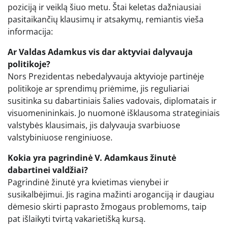
poziciją ir veiklą šiuo metu. Štai keletas dažniausiai
pasitaikančių klausimų ir atsakymų, remiantis vieša
informacija:
Ar Valdas Adamkus vis dar aktyviai dalyvauja
politikoje?
Nors Prezidentas nebedalyvauja aktyvioje partinėje
politikoje ar sprendimų priėmime, jis reguliariai
susitinka su dabartiniais šalies vadovais, diplomatais ir
visuomenininkais. Jo nuomonė išklausoma strateginiais
valstybės klausimais, jis dalyvauja svarbiuose
valstybiniuose renginiuose.
Kokia yra pagrindinė V. Adamkaus žinutė
dabartinei valdžiai?
Pagrindinė žinutė yra kvietimas vienybei ir
susikalbėjimui. Jis ragina mažinti aroganciją ir daugiau
dėmesio skirti paprasto žmogaus problemoms, taip
pat išlaikyti tvirtą vakarietišką kursą.