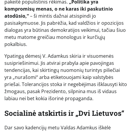
pakeitė populistinis rėkimas.
„Politika yra
kompromisų menas, o ne karas iki paskutinio
atodūsio,“
– ši mintis dažnai atsispindi jo
pasisakymuose. Jis pabrėžia, kad valdžios ir opozicijos
dialogas yra būtinas demokratijos veikimui, tačiau šiuo
metu matome greičiau monologus ir kurčiųjų
pokalbius.
Ypatingą dėmesį V. Adamkus skiria ir visuomenės
susipriešinimui. Jis atvirai prabyla apie pavojingas
tendencijas, kai skirtingų nuomonių turintys piliečiai
yra „nurašomi“ arba etiketouojami kaip valstybės
priešai. Tolerancijos stoka ir negebėjimas išklausyti kito
žmogaus, pasak Prezidento, silpnina mus iš vidaus
labiau nei bet kokia išorinė propaganda.
Socialinė atskirtis ir „Dvi Lietuvos“
Dar savo kadencijų metu Valdas Adamkus iškėlė