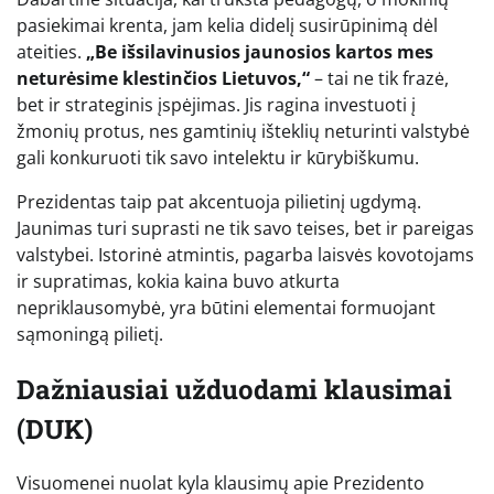
pasiekimai krenta, jam kelia didelį susirūpinimą dėl
ateities.
„Be išsilavinusios jaunosios kartos mes
neturėsime klestinčios Lietuvos,“
– tai ne tik frazė,
bet ir strateginis įspėjimas. Jis ragina investuoti į
žmonių protus, nes gamtinių išteklių neturinti valstybė
gali konkuruoti tik savo intelektu ir kūrybiškumu.
Prezidentas taip pat akcentuoja pilietinį ugdymą.
Jaunimas turi suprasti ne tik savo teises, bet ir pareigas
valstybei. Istorinė atmintis, pagarba laisvės kovotojams
ir supratimas, kokia kaina buvo atkurta
nepriklausomybė, yra būtini elementai formuojant
sąmoningą pilietį.
Dažniausiai užduodami klausimai
(DUK)
Visuomenei nuolat kyla klausimų apie Prezidento