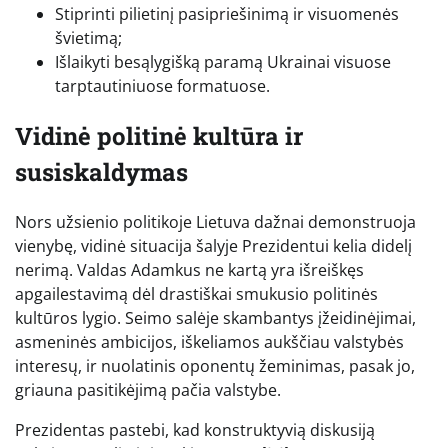
Stiprinti pilietinį pasipriešinimą ir visuomenės
švietimą;
Išlaikyti besąlygišką paramą Ukrainai visuose
tarptautiniuose formatuose.
Vidinė politinė kultūra ir
susiskaldymas
Nors užsienio politikoje Lietuva dažnai demonstruoja
vienybę, vidinė situacija šalyje Prezidentui kelia didelį
nerimą. Valdas Adamkus ne kartą yra išreiškęs
apgailestavimą dėl drastiškai smukusio politinės
kultūros lygio. Seimo salėje skambantys įžeidinėjimai,
asmeninės ambicijos, iškeliamos aukščiau valstybės
interesų, ir nuolatinis oponentų žeminimas, pasak jo,
griauna pasitikėjimą pačia valstybe.
Prezidentas pastebi, kad konstruktyvią diskusiją