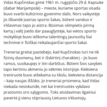
Vidas Kupčinskas gimė 1961 m. rugpjūčio 29 d. Kapsuke
(dabar Marijampolė) – mieste, kuriame sportas visada
buvo svarbi kultūrinio gyvenimo dalis. Nors vaikystėje
jis išbandė įvairias sporto šakas, būtent vanduo ir
irklavimas tapo jo aistra. Būsimas olimpietis pirmą
kartą į valtį įsėdo dar paauglystėje, kai vietos sporto
mokykloje buvo ieškoma talentingų jaunuolių šiai
techninei ir fiziškai reikalaujančiai sporto šakai.
Treneriai greitai pastebėjo, kad Kupčinskas turi ne tik
fizinių duomenų, bet ir išskirtinį charakterį – jis buvo
ramus, susikaupęs ir itin darbštus. Būtent šios savybės
tapo kertiniu akmeniu jo sėkmės istorijoje. Kiekviena
treniruotė buvo atliekama su tikslu, kiekviena distancija
– kaip naujas iššūkis. Jo treneriai prisimena, kad Vidas
niekada nesiskundė, net kai treniruotės vykdavo
prastomis oro sąlygomis. Toks atsidavimas ilgainiui
pavertė jį vienu stipriausių Lietuvos irkluotojų.