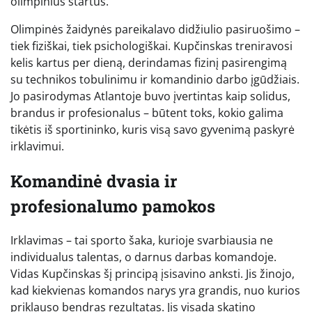
olimpinius startus.
Olimpinės žaidynės pareikalavo didžiulio pasiruošimo –
tiek fiziškai, tiek psichologiškai. Kupčinskas treniravosi
kelis kartus per dieną, derindamas fizinį pasirengimą
su technikos tobulinimu ir komandinio darbo įgūdžiais.
Jo pasirodymas Atlantoje buvo įvertintas kaip solidus,
brandus ir profesionalus – būtent toks, kokio galima
tikėtis iš sportininko, kuris visą savo gyvenimą paskyrė
irklavimui.
Komandinė dvasia ir
profesionalumo pamokos
Irklavimas – tai sporto šaka, kurioje svarbiausia ne
individualus talentas, o darnus darbas komandoje.
Vidas Kupčinskas šį principą įsisavino anksti. Jis žinojo,
kad kiekvienas komandos narys yra grandis, nuo kurios
priklauso bendras rezultatas. Jis visada skatino