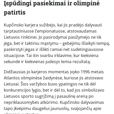
Įspūdingi pasiekimai ir olimpinė
patirtis
Kupčinsko karjera sužibėjo, kai jis pradėjo dalyvauti
tarptautiniuose čempionatuose, atstovaudamas
Lietuvos rinktinei. Jo pasirodymai pasižymėjo ne tik
jėga, bet ir taktiniu mąstymu – gebėjimu išlaikyti tempą,
paskirstyti jėgas ir išlikti ramiai net sudėtingiausiose
situacijose. Tai itin svarbu irklavime, kur kiekviena
sekundė ir kiekvienas judesys lemia rezultatą.
Didžiausias jo karjeros momentas įvyko 1996 metais
Atlantos olimpinėse žaidynėse, kuriose jis atstovavo
Lietuvai. Šios varžybos buvo ypatingos ne tik dėl
konkurencijos lygio, bet ir dėl to, kad jos simbolizavo
Lietuvos sporto sugrįžimą į pasaulinę areną po
nepriklausomybės atkūrimo. Kupčinsko dalyvavimas
tapo įkvėpimu daugeliui jaunuolių, svajojančių apie