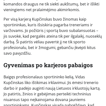
komandos draugus ne tik siekti aukštumų, bet ir išlikti
vieningiems net pralaimėjimo akimirkomis.
Per visą karjerą Kupčinskas buvo žinomas kaip
sportininkas, kuris išsiskiria pagarba treneriams ir
varžovams. Jo požiūris į sportą buvo subalansuotas –
jis suvokė, kad pergalės ateina tik per ilgalaikį, nuoseklų
darbą. Ši patirtis vėliau pavertė jį ne tik sporto
profesionalu, bet ir žmogumi, gebančiu įkvėpti kitus
savo pavyzdžiu.
Gyvenimas po karjeros pabaigos
Baigęs profesionalaus sportininko kelią, Vidas
Kupčinskas liko ištikimas irklavimui. Jis ėmėsi trenerio
darbo ir padėjo auginti naują Lietuvos irkluotojų kartą.
Jo patirtis, žinios ir gebėjimas perteikti techninius
niuansus tapo neįkainojama dovana jauniems
sportininkams. Kupčinskas visada pabrėždavo, kad