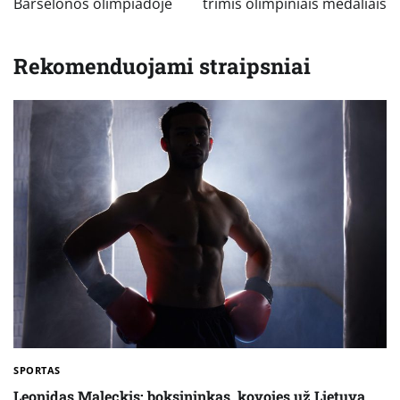
Barselonos olimpiadoje
trimis olimpiniais medaliais
Rekomenduojami straipsniai
SPORTAS
Leonidas Maleckis: boksininkas, kovojęs už Lietuvą