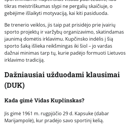
tikras meistriškumas slypi ne pergalių skaičiuje, o
gebėjime išlaikyti motyvaciją, kai kiti pasiduoda.
Be trenerio veiklos, jis taip pat prisidėjo prie įvairių
sporto projektų ir varžybų organizavimo, skatindamas
jaunimą domėtis irklavimu. Kupčinsko indėlis į šią
sporto šaką išlieka reikšmingas iki šiol – jo vardas
dažnai minimas tarp tų, kurie padėjo formuoti Lietuvos
irklavimo tradiciją.
Dažniausiai užduodami klausimai
(DUK)
Kada gimė Vidas Kupčinskas?
Jis gimė 1961 m. rugpjūčio 29 d. Kapsuke (dabar
Marijampolė), kur pradėjo savo sportinį kelią.