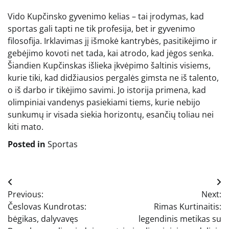
Vido Kupčinsko gyvenimo kelias – tai įrodymas, kad
sportas gali tapti ne tik profesija, bet ir gyvenimo
filosofija. Irklavimas jį išmokė kantrybės, pasitikėjimo ir
gebėjimo kovoti net tada, kai atrodo, kad jėgos senka.
Šiandien Kupčinskas išlieka įkvėpimo šaltinis visiems,
kurie tiki, kad didžiausios pergalės gimsta ne iš talento,
o iš darbo ir tikėjimo savimi. Jo istorija primena, kad
olimpiniai vandenys pasiekiami tiems, kurie nebijo
sunkumų ir visada siekia horizontų, esančių toliau nei
kiti mato.
Posted in
Sportas
Navigacija
Previous:
Next:
tarp
Česlovas Kundrotas:
Rimas Kurtinaitis:
įrašų
bėgikas, dalyvavęs
legendinis metikas su