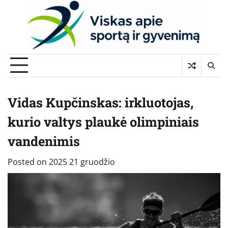
Skip
to
content
Vidas Kupčinskas: irkluotojas,
kurio valtys plaukė olimpiniais
vandenimis
Posted on
2025 21 gruodžio