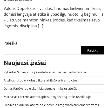
Valdas Dopolskas – vardas, žinomas kiekvienam, kuris
domisi lengvąja atletika ir ypač ilgų nuotolių bėgimu. Jis
– Lietuvos maratonininkas, įrodęs, kad tikėjimas savo
jėgomis, disciplina […]
Paieška
Paieška
Naujausi įrašai
Vytautas Sinkevičius: prioritetai ir iššūkiai naujai kadencijai
Anglijos futbolo klubų užkulisiai: iššūkiai ir ambicijos
Danas Rapšys: apie skambią pergalę ir tikslus ateičiai
Marcusas Fosteris atvirai: apie sunkų sezoną ir tikslus Vilniuje
Lietuvos plaukikai atvirai apie pasiruošimą svarbiausiems startams