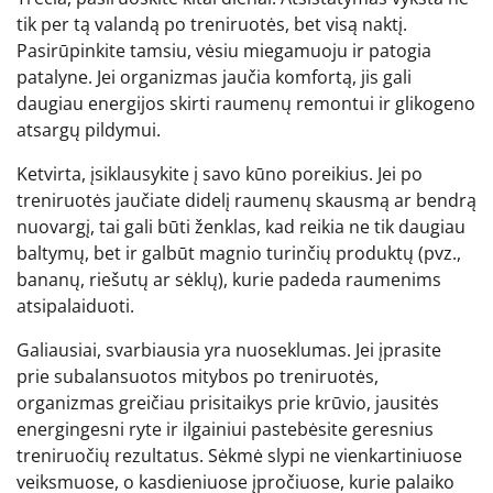
tik per tą valandą po treniruotės, bet visą naktį.
Pasirūpinkite tamsiu, vėsiu miegamuoju ir patogia
patalyne. Jei organizmas jaučia komfortą, jis gali
daugiau energijos skirti raumenų remontui ir glikogeno
atsargų pildymui.
Ketvirta, įsiklausykite į savo kūno poreikius. Jei po
treniruotės jaučiate didelį raumenų skausmą ar bendrą
nuovargį, tai gali būti ženklas, kad reikia ne tik daugiau
baltymų, bet ir galbūt magnio turinčių produktų (pvz.,
bananų, riešutų ar sėklų), kurie padeda raumenims
atsipalaiduoti.
Galiausiai, svarbiausia yra nuoseklumas. Jei įprasite
prie subalansuotos mitybos po treniruotės,
organizmas greičiau prisitaikys prie krūvio, jausitės
energingesni ryte ir ilgainiui pastebėsite geresnius
treniruočių rezultatus. Sėkmė slypi ne vienkartiniuose
veiksmuose, o kasdieniuose įpročiuose, kurie palaiko