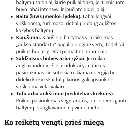
baltymų šaltiniai, kurie puikiai tinka, jei treniruotė
buvo labai intensyvi ir jaučiate didelį alkį.
Balta žuvis (menkė, lydeka).
Labai lengvai
virškinama, turi mažai riebalų ir daug aukštos
kokybės baltymų.
Kiaušiniai.
Kiaušinio baltymas yra laikomas
„aukso standartu“ pagal biologinę vertę, todėl tai
puikus būdas greitai pamaitinti raumenis.
Saldžiosios bulvės arba ryžiai.
Jei reikia
angliavandenių, šie produktai yra puikus
pasirinkimas. Jie suteikia reikiamą energiją be
didelio kiekio skaidulų, kurios gali apsunkinti
virškinimą vėlai vakare.
Tofu arba ankštiniai (nedideliais kiekiais).
Puikus pasirinkimas vegetarams, norintiems gauti
baltymų ir angliavandenių vienu metu.
Ko reikėtų vengti prieš miegą