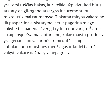
yra tarsi tuščias bakas, kurį reikia užpildyti, kad būtų
atstatytos glikogeno atsargos ir suremontuoti
mikroįtrūkimai raumenyse. Tinkama mityba vakare ne
tik paspartina atsistatymą, bet ir pagerina miego
kokybę bei padeda išvengti rytinio nuovargio. Šiame
straipsnyje išsamiai aptarsime, kokie maisto produktai
yra geriausi po vakarinės treniruotės, kaip
subalansuoti maistines medžiagas ir kodėl baimė
valgyti vakare dažnai yra nepagrįsta.