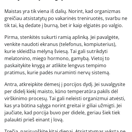
Maistas yra tik viena iš dalių. Norint, kad organizmas
greičiau atsistatytų po vakarinės treniruotės, svarbu ne
tik tai, ką dedate į burną, bet ir kaip elgiatės po valgio.
Pirma, stenkitės sukurti ramią aplinką. Jei pavalgėte,
venkite naudoti ekranus (telefonus, kompiuterius),
kurie skleidžia mėlyną šviesą. Tai gali sutrikdyti
melatonino, miego hormono, gamybą. Vietoj to
paskaitykite knygą ar atlikite lengvus tempimo
pratimus, kurie padės nuraminti nervų sistemą.
Antra, atkreipkite dėmesį į porcijos dydį. Jei suvalgysite
per didelį kiekį maisto, kūno temperatūra pakils dėl
virškinimo procesų. Tai gali neleisti organizmui atvėsti,
kas yra būtina sąlyga norint greitai ir giliai užmigti. Jei
jaučiate, kad porcija buvo per didelė, geriau šiek tiek
palaukti prieš einant į lovą.
Trečia, pasiruoškite kitai dienai. Atsistatymas vyksta ne