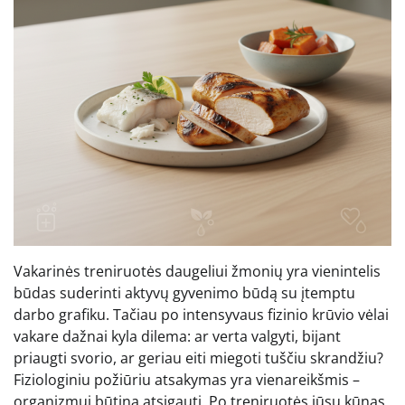
Vakarinės treniruotės daugeliui žmonių yra vienintelis
būdas suderinti aktyvų gyvenimo būdą su įtemptu
darbo grafiku. Tačiau po intensyvaus fizinio krūvio vėlai
vakare dažnai kyla dilema: ar verta valgyti, bijant
priaugti svorio, ar geriau eiti miegoti tuščiu skrandžiu?
Fiziologiniu požiūriu atsakymas yra vienareikšmis –
organizmui būtina atsigauti. Po treniruotės jūsų kūnas