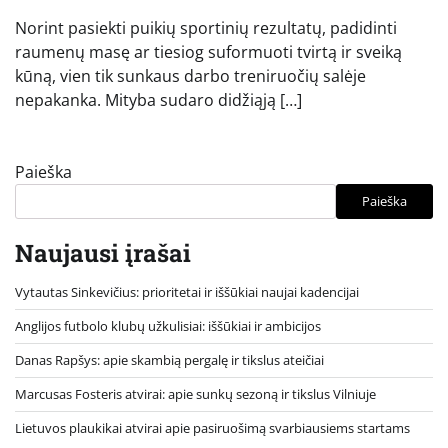
Norint pasiekti puikių sportinių rezultatų, padidinti
raumenų masę ar tiesiog suformuoti tvirtą ir sveiką
kūną, vien tik sunkaus darbo treniruočių salėje
nepakanka. Mityba sudaro didžiąją […]
Paieška
Paieška
Naujausi įrašai
Vytautas Sinkevičius: prioritetai ir iššūkiai naujai kadencijai
Anglijos futbolo klubų užkulisiai: iššūkiai ir ambicijos
Danas Rapšys: apie skambią pergalę ir tikslus ateičiai
Marcusas Fosteris atvirai: apie sunkų sezoną ir tikslus Vilniuje
Lietuvos plaukikai atvirai apie pasiruošimą svarbiausiems startams