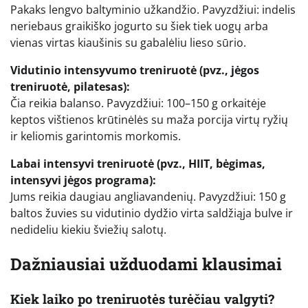
Pakaks lengvo baltyminio užkandžio. Pavyzdžiui: indelis
neriebaus graikiško jogurto su šiek tiek uogų arba
vienas virtas kiaušinis su gabalėliu lieso sūrio.
Vidutinio intensyvumo treniruotė (pvz., jėgos
treniruotė, pilatesas):
Čia reikia balanso. Pavyzdžiui: 100–150 g orkaitėje
keptos vištienos krūtinėlės su maža porcija virtų ryžių
ir keliomis garintomis morkomis.
Labai intensyvi treniruotė (pvz., HIIT, bėgimas,
intensyvi jėgos programa):
Jums reikia daugiau angliavandenių. Pavyzdžiui: 150 g
baltos žuvies su vidutinio dydžio virta saldžiąja bulve ir
nedideliu kiekiu šviežių salotų.
Dažniausiai užduodami klausimai
Kiek laiko po treniruotės turėčiau valgyti?