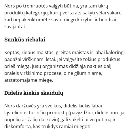
Nors po treniruotės valgyti būtina, yra tam tikrų
produktų kategorijų, kurių verta atsisakyti vėlai vakare,
kad nepakenktumėte savo miego kokybei ir bendrai
savijautai.
Sunkūs riebalai
Keptas, riebus maistas, greitas maistas ir labai kaloringi
padažai virškinami lėtai. Jei valgysite tokius produktus
prieš miegą, jūsų organizmas didžiąją nakties dalį
praleis virškinimo procese, o ne giluminiame,
atstatomajame miege.
Didelis kiekis skaidulų
Nors daržovės yra sveikos, didelis kiekis labai
ląstelienos turinčių produktų (pavyzdžiui, didelė porcija
pupelių ar žalių daržovių) gali sukelti pilvo pūtimą ir
diskomfortą, kas trukdys ramiai miegoti.