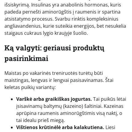
išsiskyrimą. Insulinas yra anabolinis hormonas, kuris
padeda pernešti aminorūgštis į raumenis ir spartina
atsistatymo procesus. Svarbu rinktis kompleksinius
angliavandenius, kurie suteikia energijos, bet nesukelia
staigaus cukraus lygio kraujyje šuolio.
Ką valgyti: geriausi produktų
pasirinkimai
Maistas po vakarinės treniruotės turėtų būti
maistingas, lengvas ir lengvai pasisavinamas. Štai
keletas puikių variantų:
Varškė arba graikiškas jogurtas.
Tai puikūs lėtai
įsisavinamų baltymų (kazeino) šaltiniai. Kazeinas
aprūpina raumenis aminorūgštimis visą naktį, o
tai idealu prieš miegą.
Vištienos krūtinėlė arba kalakutiena.
Liesi