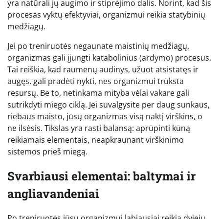
yra natūrali jų augimo ir stiprėjimo dalis. Norint, kad šis
procesas vyktų efektyviai, organizmui reikia statybinių
medžiagų.
Jei po treniruotės negaunate maistinių medžiagų,
organizmas gali įjungti katabolinius (ardymo) procesus.
Tai reiškia, kad raumenų audinys, užuot atsistatęs ir
augęs, gali pradėti nykti, nes organizmui trūksta
resursų. Be to, netinkama mityba vėlai vakare gali
sutrikdyti miego ciklą. Jei suvalgysite per daug sunkaus,
riebaus maisto, jūsų organizmas visą naktį virškins, o
ne ilsėsis. Tikslas yra rasti balansą: aprūpinti kūną
reikiamais elementais, neapkraunant virškinimo
sistemos prieš miegą.
Svarbiausi elementai: baltymai ir
angliavandeniai
Po treniruotės jūsų organizmui labiausiai reikia dviejų