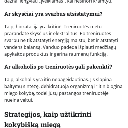
dažnai lengviau „įveikiamas“, kai nesinori kramtyti.
Ar skysčiai yra svarbūs atsistatymui?
Taip, hidratacija yra kritinė. Treniruotės metu
prarandate skysčius ir elektrolitus. Po treniruotės
svarbu ne tik atstatyti energiją maistu, bet ir atstatyti
vandens balansą. Vanduo padeda išplauti medžiagų
apykaitos produktus ir gerina raumenų funkciją.
Ar alkoholis po treniruotės gali pakenkti?
Taip, alkoholis yra itin nepageidautinas. Jis slopina
baltymų sintezę, dehidratuoja organizmą ir itin blogina
miego kokybę, todėl jūsų pastangos treniruotėje
nueina veltui.
Strategijos, kaip užtikrinti
kokybišką miegą