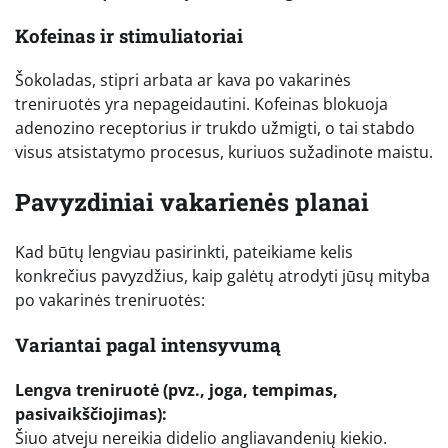
Kofeinas ir stimuliatoriai
Šokoladas, stipri arbata ar kava po vakarinės
treniruotės yra nepageidautini. Kofeinas blokuoja
adenozino receptorius ir trukdo užmigti, o tai stabdo
visus atsistatymo procesus, kuriuos sužadinote maistu.
Pavyzdiniai vakarienės planai
Kad būtų lengviau pasirinkti, pateikiame kelis
konkrečius pavyzdžius, kaip galėtų atrodyti jūsų mityba
po vakarinės treniruotės:
Variantai pagal intensyvumą
Lengva treniruotė (pvz., joga, tempimas,
pasivaikščiojimas):
Šiuo atveju nereikia didelio angliavandenių kiekio.