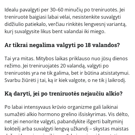
Idealu pavalgyti per 30–60 minučių po treniruotės. Jei
treniruotė baigiasi labai vėlai, nesistenkite suvalgyti
didžiulio patiekalo, verčiau rinkitės lengvesnį variantą,
kurį suvalgysite likus bent valandai iki miego.
Ar tikrai negalima valgyti po 18 valandos?
Tai yra mitas. Mitybos laikas priklauso nuo jūsų dienos
režimo. Jei treniruojatės 20 valandą, valgyti po
treniruotės yra ne tik galima, bet ir būtina atsistatymui.
Svarbu žiūrėti į tai, ką ir kiek valgote, o ne tik į laikrodį.
Ką daryti, jei po treniruotės nejaučiu alkio?
Po labai intensyvaus krūvio organizme gali laikinai
sumažėti alkio hormono grelino išsiskyrimas. Vis dėlto,
net jei nenorite valgyti, pabandykite išgerti baltyminį
kokteilį arba suvalgyti lengvą užkandį – skystas maistas