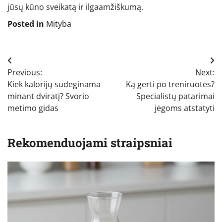
jūsų kūno sveikatą ir ilgaamžiškumą.
Posted in
Mityba
Navigacija
Previous:
Next:
tarp
Kiek kalorijų sudeginama
Ką gerti po treniruotės?
įrašų
minant dviratį? Svorio
Specialistų patarimai
metimo gidas
jėgoms atstatyti
Rekomenduojami straipsniai