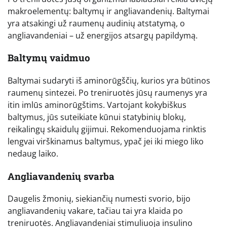
makroelementų: baltymų ir angliavandenių. Baltymai
yra atsakingi už raumenų audinių atstatymą, o
angliavandeniai – už energijos atsargų papildymą.
Baltymų vaidmuo
Baltymai sudaryti iš aminorūgščių, kurios yra būtinos
raumenų sintezei. Po treniruotės jūsų raumenys yra
itin imlūs aminorūgštims. Vartojant kokybiškus
baltymus, jūs suteikiate kūnui statybinių blokų,
reikalingų skaidulų gijimui. Rekomenduojama rinktis
lengvai virškinamus baltymus, ypač jei iki miego liko
nedaug laiko.
Angliavandenių svarba
Daugelis žmonių, siekiančių numesti svorio, bijo
angliavandenių vakare, tačiau tai yra klaida po
treniruotės. Angliavandeniai stimuliuoja insulino